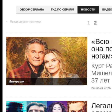
ОБЗОР СЕРИАЛА
ГИД ПО СЕРИЯМ
НОВОСТИ
ВИДЕ
Предыдущая страница
1
2
«Всю 
она п
ногам
Курт Р
Мишел
37 лет
Интервью
24 июня 2026
Легал