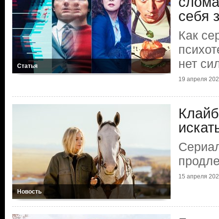
слома
себя 
Как се
психот
нет си
Статья
19 апреля 20
Клайб
искат
Сериа
продле
15 апреля 20
Новость