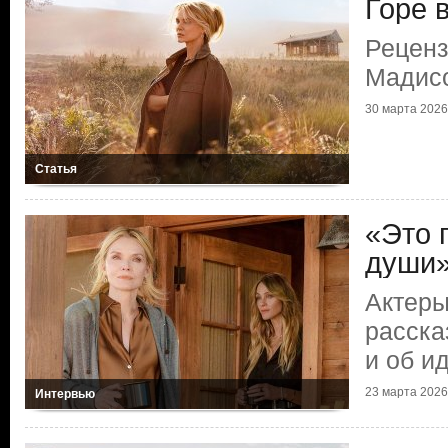
Горе 
Реценз
Мадис
30 марта 2026
Статья
«Это 
души
Актеры
расска
и об и
23 марта 2026
Интервью