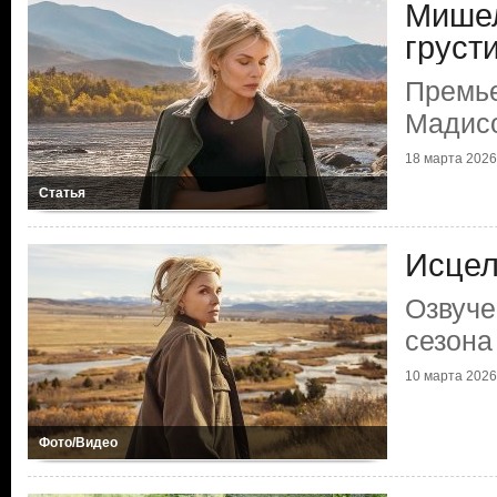
Мише
груст
Премье
Мадис
18 марта 2026
Статья
Исцел
Озвуче
сезона
10 марта 2026
Фото/Видео