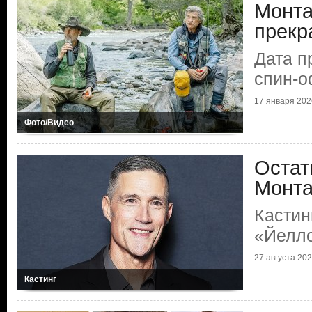
Монта
прекр
Дата п
спин-
17 января 202
Фото/Видео
Остат
Монт
Кастин
«Йелл
27 августа 20
Кастинг