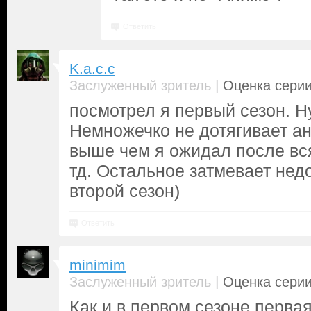
Ответить
K.a.c.c
|
Заслуженный зритель
Оценка серии
посмотрел я первый сезон. Ну
Немножечко не дотягивает а
выше чем я ожидал после вс
тд. Остальное затмевает нед
второй сезон)
Ответить
minimim
|
Заслуженный зритель
Оценка серии
Как и в первом сезоне перва