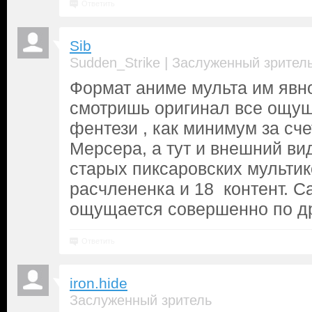
Ответить
Sib
|
Sudden_Strike
Заслуженный зрител
Формат аниме мульта им явно
смотришь оригинал все ощущ
фентези , как минимум за сч
Мерсера, а тут и внешний вид
старых пиксаровских мульти
расчлененка и 18 контент. С
ощущается совершенно по др
Ответить
iron.hide
Заслуженный зритель