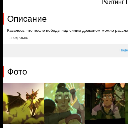
Рейтинг 
Описание
Казалось, что после победы над синим драконом можно расслаб
новой опасностью. Им предстоит разгадать планы других четыр
…ПОДРОБНО
обломков его магазина и использовать магию, чтобы оказаться
Поде
Фото