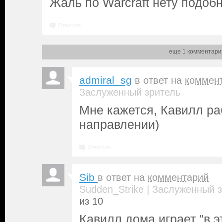
Жаль по Warcraft нету подобн
Ответить
еще 1 комментари
admiral_sg
в ответ на
коммен
Заслуженный зритель
Мне кажется, Кавилл ра
направлении)
Ответить
Sib
в ответ на
комментарий
|
Sudden_Strike
Заслуженный з
из 10
Кавилл дома играет "в 