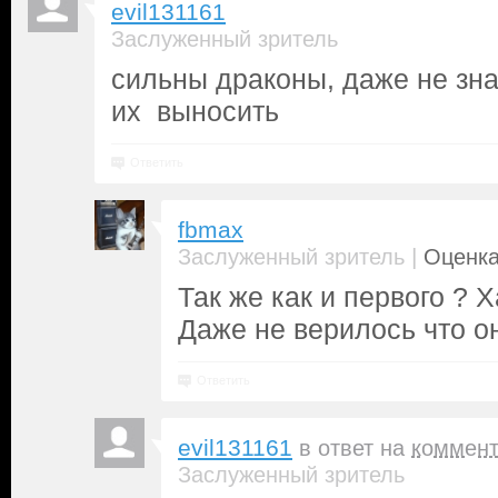
evil131161
Заслуженный зритель
сильны драконы, даже не зна
их выносить
Ответить
fbmax
|
Заслуженный зритель
Оценка
Так же как и первого ? Х
Даже не верилось что он
Ответить
evil131161
в ответ на
коммен
Заслуженный зритель