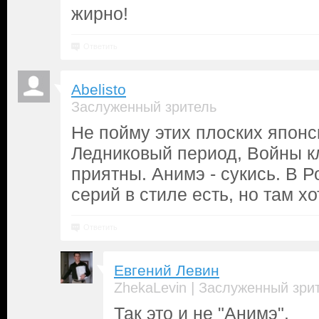
жирно!
Ответить
Abelisto
Заслуженный зритель
Не пойму этих плоских японс
Ледниковый период, Войны кл
приятны. Анимэ - сукись. В Р
серий в стиле есть, но там х
Ответить
Евгений Левин
|
ZhekaLevin
Заслуженный зри
Так это и не "Анимэ".