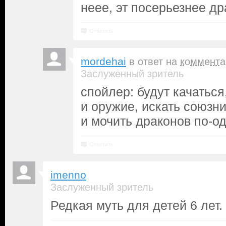
неее, эт посерьезнее д
Ответить
mordehai
в ответ на
коммента
Заслуженный зритель
спойлер: будут качатьс
и оружие, искать союзни
и мочить драконов по-од
Ответить
imenno
Заслуженный зритель
Редкая муть для детей 6 лет.