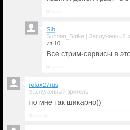
Ответить
Sib
|
Sudden_Strike
Заслуженный з
из 10
Все стрим-сервисы в этот
Ответить
relax27rus
Заслуженный зритель
по мне так шикарно))
Ответить