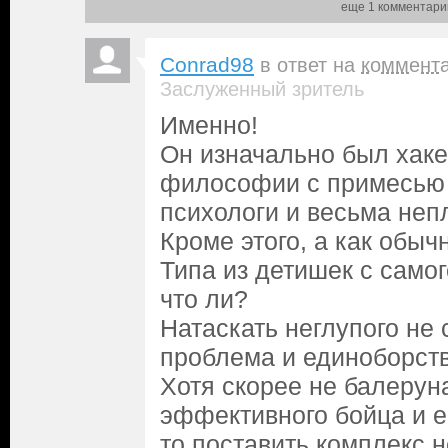
еще 1 комментари
Conrad98
в ответ на
коммент
Заслуженный зритель
Именно!
Он изначально был хаке
философии с примесью 
психологи и весьма неп
Кроме этого, а как обыч
Типа из детишек с самог
что ли?
Натаскать неглупого не
проблема и единоборств
Хотя скорее не балеруна
эффективного бойца и е
то поставить комплекс н