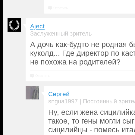
Ответить
Aject
Заслуженный зритель
А дочь как-будто не родная б
куколд... Где директор по ка
не похожа на родителей?
Ответить
Сергей
|
sngua1997
Постоянный зрите
Ну, если жена сицилийка
такое, то гены могли сы
сицилийцы - помесь ита