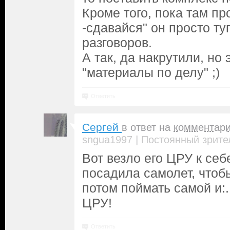
Кроме того, пока там пр
-сдавайся" он просто ту
разговоров.
А так, да накрутили, но 
"материалы по делу" ;)
Ответить
Сергей
в ответ на
комментар
|
sngua1997
Постоянный зрите
Вот везло его ЦРУ к себ
посадила самолет, чтобы
потом поймать самой и:..
ЦРУ!
Ответить