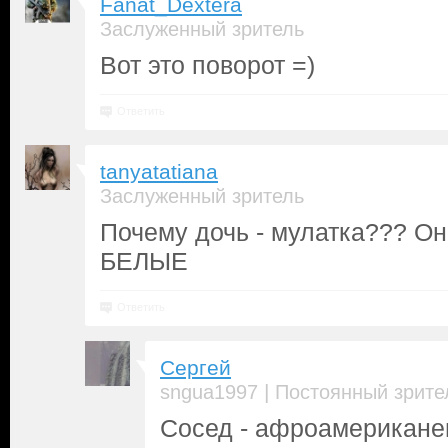
Fanat_Dextera
Заслуженный зритель
Вот это поворот =)
Ответить
tanyatatiana
Заслуженный зритель
Почему дочь - мулатка??? Он
БЕЛЫЕ
Ответить
Сергей
|
sngua1997
Постоянный зрите
Сосед - афроамериканец