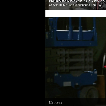
Кризис на Бесконечных Землях
Озвученный тизер кроссовера The CW
Стрела