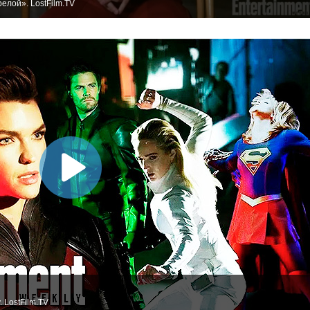
елой». LostFilm.TV
 LostFilm.TV