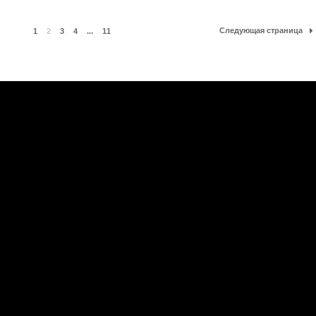
Следующая страница
1
2
3
4
...
11
е
|
Официальная группа в VK
ы
|
Обратная связь
|
RSS
ие материалов сайта запрещено.