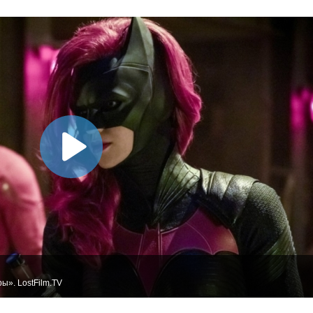
ы». LostFilm.TV