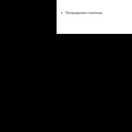
Предыдущая страница
Сериалы
|
Новости
|
Новинки
|
Видео
|
Расписани
О проекте
|
Правила
|
FAQ
|
Размещение реклам
LostFilm.TV. Лучшие сериалы, 2026 г. Копирован