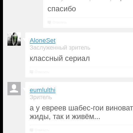
спасибо
Ответить
AloneSet
Заслуженный зритель
классный сериал
Ответить
eumlulthi
Зритель
а у евреев шабес-гои виноват
жиды, так и живём...
Ответить