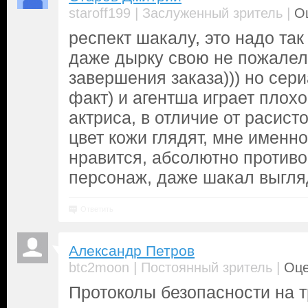
|
|
staroff199
Заслуженный зритель
Оц
респект шакалу, это надо так
даже дырку свою не пожалел
завершения заказа))) но сери
факт) и агентша играет плохо
актриса, в отличие от расист
цвет кожи глядят, мне именно
нравится, абсолютно против
персонаж, даже шакал выгля
Ответить
Александр Петров
|
|
btc2moon
Постоянный зритель
Оце
Протоколы безопасности на т