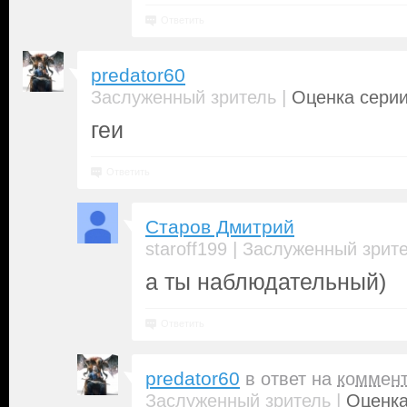
Ответить
predator60
|
Заслуженный зритель
Оценка серии
геи
Ответить
Старов Дмитрий
|
staroff199
Заслуженный зрит
а ты наблюдательный)
Ответить
predator60
в ответ на
коммен
|
Заслуженный зритель
Оценка