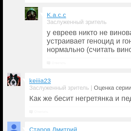
K.a.c.c
Заслуженный зритель
у евреев никто не винов
устраивает геноцид и го
нормально (считать вин
Ответить
keiiia23
|
Заслуженный зритель
Оценка серии
Как же бесит негретянка и пе
Ответить
Старов Дмитрий