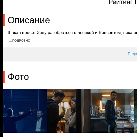
Рейтинг 
Описание
Шакал просит Зину разобраться с Бьянкой и Винсентом, пока он
деньги и оружие из хранилища, а Шакал находит укрытие, ожи
…ПОДРОБНО
покушение на Улле кардинально меняет планы главного героя.
Поде
Фото