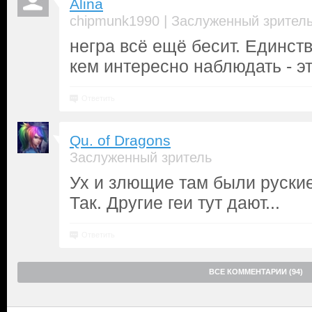
Alina
|
chipmunk1990
Заслуженный зрител
негра всё ещё бесит. Единст
кем интересно наблюдать - э
Ответить
Qu. of Dragons
Заслуженный зритель
Ух и злющие там были руски
Так. Другие геи тут дают...
Ответить
ВСЕ КОММЕНТАРИИ (94)