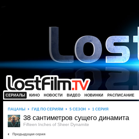
СЕРИАЛЫ
КИНО
НОВОСТИ
ВИДЕО
НОВИНКИ
РАСПИСАНИЕ
ПАЦАНЫ
ГИД ПО СЕРИЯМ
5 СЕЗОН
1 СЕРИЯ
38 сантиметров сущего динамита
Fifteen Inches of Sheer Dynamite
Предыдущая серия