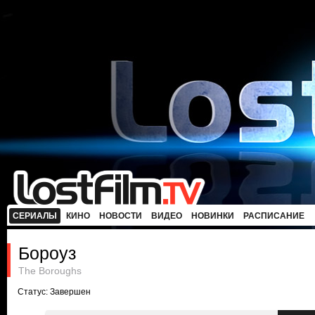
СЕРИАЛЫ
КИНО
НОВОСТИ
ВИДЕО
НОВИНКИ
РАСПИСАНИЕ
Бороуз
The Boroughs
Статус: Завершен