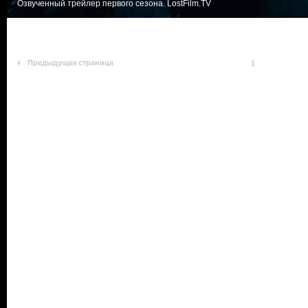
Озвученный трейлер первого сезона. LostFilm.TV
Предыдущая страница
1