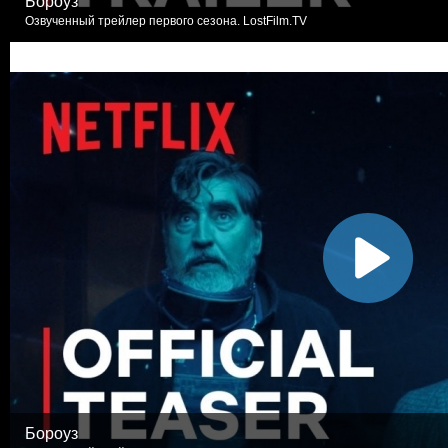
Бороуз
Озвученный трейлер первого сезона. LostFilm.TV
Бороуз