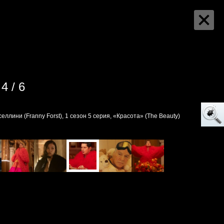
4 / 6
ллини (Franny Forst), 1 сезон 5 серия, «Красота» (The Beauty)