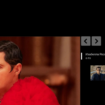
Изабелла Россе
© FX