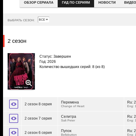
ОБЗОР СЕРИАЛА
ГИД ПО СЕРИЯМ
НОВОСТИ
ВИДЕ
ВЫБРАТЬ СЕЗОН:
2 сезон
Статус: Завершен
Год: 2026
Количество вышедших серий: 8
(из 8)
Перемена
Ru:
2
2 сезон 8 серия
Change of Heart
Eng: 
Селитра
Ru:
2
2 сезон 7 серия
Salt Peter
Eng: 
Пупок
Ru:
2
2 сезон 6 серия
Bellybutton
Eng: 