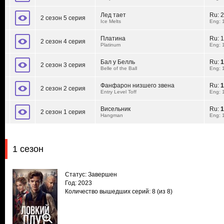
Лед тает
Ru:
2
2 сезон 5 серия
Ice Melts
Eng: 
Платина
Ru:
1
2 сезон 4 серия
Platinum
Eng: 
Бал у Белль
Ru:
1
2 сезон 3 серия
Belle of the Ball
Eng: 
Фанфарон низшего звена
Ru:
1
2 сезон 2 серия
Entry Level Toff
Eng: 
Висельник
Ru:
1
2 сезон 1 серия
Hangman
Eng: 
1 сезон
Статус: Завершен
Год: 2023
Количество вышедших серий: 8
(из 8)