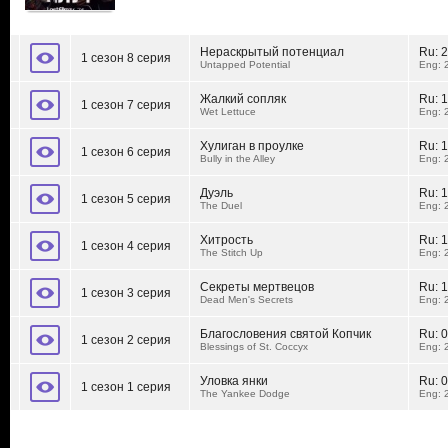
Нераскрытый потенциал
Ru:
2
1 сезон 8 серия
Untapped Potential
Eng: 
Жалкий сопляк
Ru:
1
1 сезон 7 серия
Wet Lettuce
Eng: 
Хулиган в проулке
Ru:
1
1 сезон 6 серия
Bully in the Alley
Eng: 
Дуэль
Ru:
1
1 сезон 5 серия
The Duel
Eng: 
Хитрость
Ru:
1
1 сезон 4 серия
The Stitch Up
Eng: 
Секреты мертвецов
Ru:
1
1 сезон 3 серия
Dead Men's Secrets
Eng: 
Благословения святой Копчик
Ru:
0
1 сезон 2 серия
Blessings of St. Coccyx
Eng: 
Уловка янки
Ru:
0
1 сезон 1 серия
The Yankee Dodge
Eng: 