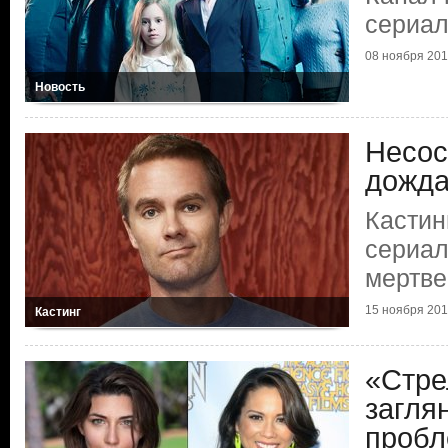
сериал
08 ноября 20
Новость
Несос
дожда
Кастин
сериал
мертве
15 ноября 20
Кастинг
«Стре
загля
пробл