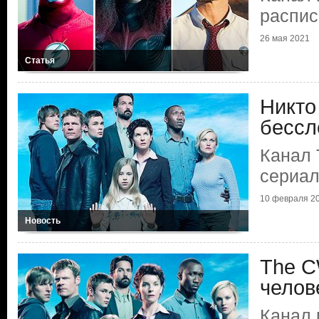
распис
26 мая 2021
Статья
Никто
бессл
Канал 
сериал
10 февраля 2
Новость
The C
челов
Канал 