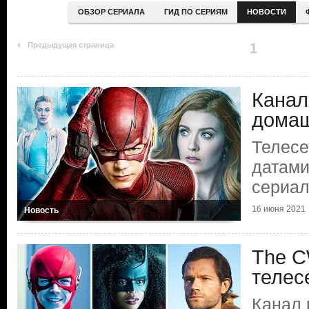
ОБЗОР СЕРИАЛА
ГИД ПО СЕРИЯМ
НОВОСТИ
Предыдущая страница
1
Канал
домаш
Телесе
датами
сериа
16 июня 2021
Новость
The C
телес
Канал 