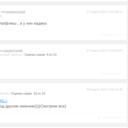
т на
комментарий
27 марта 2017 в 20:06:31
ль
ела/флеш , а у них кадмус
Пожаловаться
на
комментарий
27 марта 2017 в 20:50:07
|
енный зритель
Оценка серии: 9 из 10
Пожаловаться
29 марта 2017 в 06:14:36
|
ритель
Оценка серии: 10 из 10
95Lc
од другим именем))))Смотрим все)
|
Пожаловаться