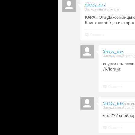
Slepoy_alex
Заслуженный зритель
КАРА : Эти Даксомийцы о
Криптониане , а их корол
Ответить
Slepoy_alex
Заслуженный зрите
спустя пол сезо
Л-Логика
Ответить
Slepoy_alex
в отве
Заслуженный зрите
что ??? спойлер
Ответить