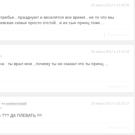
25 марта 2017 в 15:30:55
требье , празднуют и веселятся все время , не то что мы
евская семья просто отстой , и их сын принц тоже ...
|
Пожаловаться
25 марта 2017 в 15:31:54
ль
на : ты врал мне , почему ты не сказал что ты принц ...
Пожаловаться
т на
комментарий
25 марта 2017 в 15:32:17
ль
 ??? ДА ПЛЕВАТЬ !!!!
Пожаловаться