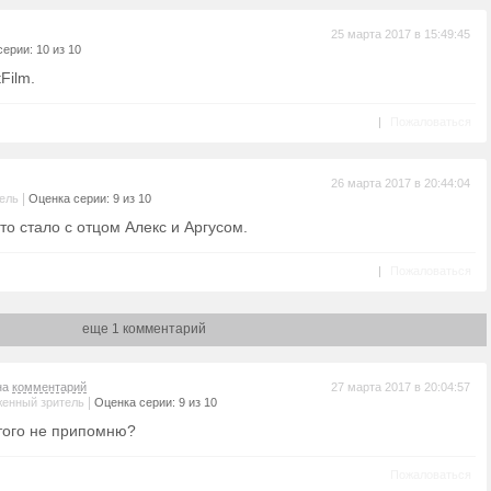
25 марта 2017 в 15:49:45
ерии: 10 из 10
Film.
|
Пожаловаться
26 марта 2017 в 20:44:04
|
ель
Оценка серии: 9 из 10
о стало с отцом Алекс и Аргусом.
|
Пожаловаться
еще 1 комментарий
на
комментарий
27 марта 2017 в 20:04:57
|
енный зритель
Оценка серии: 9 из 10
этого не припомню?
Пожаловаться