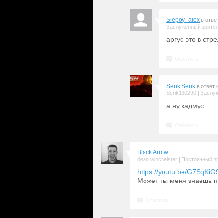
Slepoy_alex
в отве
Заслуженный зрите
аргус это в стр
Ответить
Serik Serik
в ответ 
|
Serik160290
Заслуж
а ну кадмус
Ответить
Black Arrow
|
dean wincheister
Постоянный з
https://youtu.be/G7SqKiG
Может ты меня знаешь п
Ответить