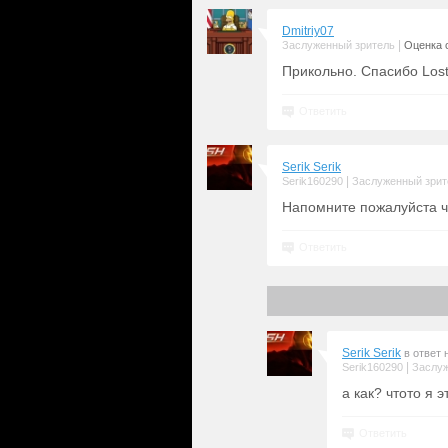
Dmitriy07
|
Заслуженный зритель
Оценка с
Прикольно. Спасибо Lost
Ответить
Serik Serik
|
Serik160290
Заслуженный зрит
Напомните пожалуйста чт
Ответить
Serik Serik
в ответ 
|
Serik160290
Заслуж
а как? чтото я 
Ответить