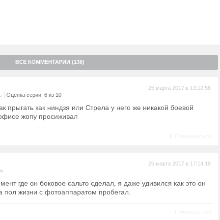
ВСЕ КОММЕНТАРИИ (138)
25 марта 2017 в 13:12:58
|
ь
Оценка серии: 6 из 10
ак прыгать как ниндзя или Стрела у него же никакой боевой
 офисе жопу просиживал
|
Пожаловаться
25 марта 2017 в 17:14:19
ль
мент где он боковое сальто сделал, я даже удивился как это он
да пол жизни с фотоаппаратом пробегал.
Пожаловаться