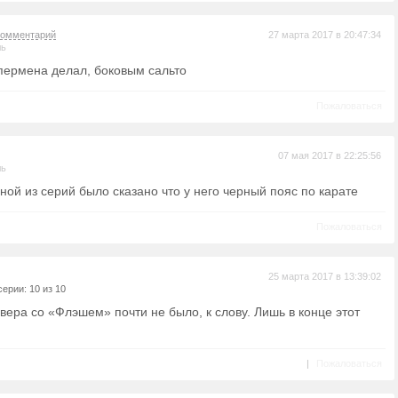
комментарий
27 марта 2017 в 20:47:34
ль
упермена делал, боковым сальто
Пожаловаться
07 мая 2017 в 22:25:56
ль
дной из серий было сказано что у него черный пояс по карате
Пожаловаться
25 марта 2017 в 13:39:02
ерии: 10 из 10
овера со «Флэшем» почти не было, к слову. Лишь в конце этот
|
Пожаловаться