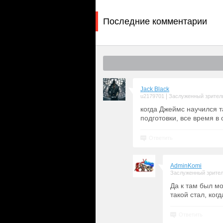
Последние комментарии
Jack Black
|
u2179701
Заслуженный зрител
когда Джеймс научился т
подготовки, все время в
Ответить
AdminKomi
Заслуженный зрите
Да к там был мо
такой стал, ког
Ответить