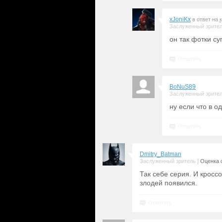
xJoniKx
в ответ на
Заслуженный зрите
он так фотки с
Ответить
BoNuS89
Заслуженный зрите
ну если что в о
Ответить
Dmitry_Batman
|
Заслуженный зритель
Оценка с
Так себе серия. И кросс
злодей появился.
Ответить