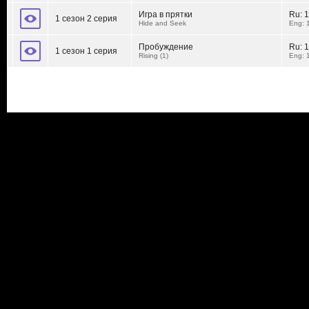
Игра в прятки
Ru:
1
1 сезон 2 серия
Hide and Seek
Eng: 
Пробуждение
Ru:
1
1 сезон 1 серия
Rising (1)
Eng: 