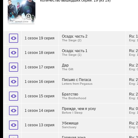
Количество вышедших серий: 19
(из 19)
Осада: часть 2
Ru:
1
1 сезон 19 серия
The Siege (2)
Eng: 
Осада: часть 1
Ru:
2
1 сезон 18 серия
The Siege (1)
Eng: 
Дар
Ru:
2
1 сезон 17 серия
The Gift
Eng: 
Письмо с Пегаса
Ru:
2
1 сезон 16 серия
Letters from Pegasus
Eng: 
Братство
Ru:
2
1 сезон 15 серия
The Brotherhood
Eng: 
Прежде, чем я усну
Ru:
0
1 сезон 14 серия
Before I Sleep
Eng: 
Убежище
Ru:
2
1 сезон 13 серия
Sanctuary
Eng: 
Горячая зона
Ru:
2