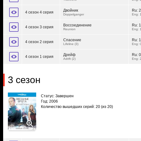
Двойник
Ru:
2
4 сезон 4 серия
Doppelganger
Eng: 
Воссоединение
Ru:
1
4 сезон 3 серия
Reunion
Eng: 
Спасение
Ru:
1
4 сезон 2 серия
Lifeline (3)
Eng: 
Дрейф
Ru:
0
4 сезон 1 серия
Adrift (2)
Eng: 
3 сезон
Статус: Завершен
Год: 2006
Количество вышедших серий: 20
(из 20)