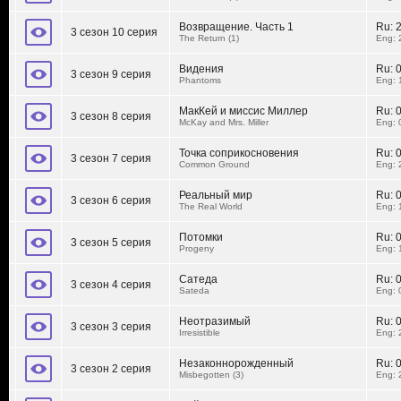
Возвращение. Часть 1
Ru:
3 сезон 10 серия
The Return (1)
Eng: 
Видения
Ru:
3 сезон 9 серия
Phantoms
Eng: 
МакКей и миссис Миллер
Ru:
3 сезон 8 серия
McKay and Mrs. Miller
Eng: 
Точка соприкосновения
Ru:
3 сезон 7 серия
Common Ground
Eng: 
Реальный мир
Ru:
3 сезон 6 серия
The Real World
Eng: 
Потомки
Ru:
3 сезон 5 серия
Progeny
Eng: 
Сатеда
Ru:
3 сезон 4 серия
Sateda
Eng: 
Неотразимый
Ru:
3 сезон 3 серия
Irresistible
Eng: 
Незаконнорожденный
Ru:
3 сезон 2 серия
Misbegotten (3)
Eng: 