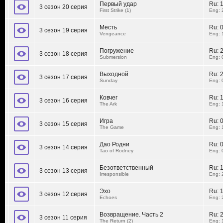
Первый удар
Ru:
3 сезон 20 серия
First Strike (1)
Eng: 
Месть
Ru:
3 сезон 19 серия
Vengeance
Eng: 
Погружение
Ru:
3 сезон 18 серия
Submersion
Eng: 
Выходной
Ru:
3 сезон 17 серия
Sunday
Eng: 
Ковчег
Ru:
3 сезон 16 серия
The Ark
Eng: 
Игра
Ru:
3 сезон 15 серия
The Game
Eng: 
Дао Родни
Ru:
3 сезон 14 серия
Tao of Rodney
Eng: 
Безответственный
Ru:
3 сезон 13 серия
Irresponsible
Eng: 
Эхо
Ru:
3 сезон 12 серия
Echoes
Eng: 
Возвращение. Часть 2
Ru:
3 сезон 11 серия
The Return (2)
Eng: 