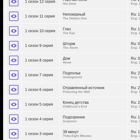
1 сезон 12 серия
Hot Zone
Eng: 
Непокорный
Ru:
1
1 сезон 11 серия
The Defiant One
Eng: 
Глаз
Ru:
1
1 сезон 10 серия
The Eye
Eng: 
Шторм
Ru:
0
1 сезон 9 серия
The Storm
Eng: 
Дом
Ru:
0
1 сезон 8 серия
Home
Eng: 
Подполье
Ru:
2
1 сезон 7 серия
Underground
Eng: 
Отравленный источник
Ru:
2
1 сезон 6 серия
Poisoning the Well
Eng: 
Конец детства
Ru:
2
1 сезон 5 серия
Childhood`s End
Eng: 
Подозрение
Ru:
1
1 сезон 4 серия
Suspicion
Eng: 
38 минут
Ru:
1
1 сезон 3 серия
Thirty-Eight Minutes
Eng: 