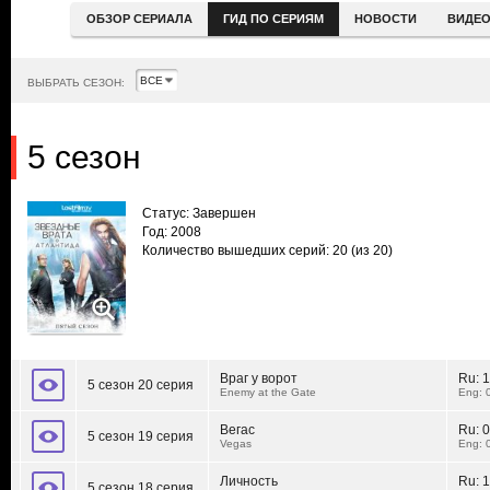
ОБЗОР СЕРИАЛА
ГИД ПО СЕРИЯМ
НОВОСТИ
ВИДЕ
ВЫБРАТЬ СЕЗОН:
5 сезон
Статус: Завершен
Год: 2008
Количество вышедших серий: 20
(из 20)
Враг у ворот
Ru:
1
5 сезон 20 серия
Enemy at the Gate
Eng: 
Вегас
Ru:
0
5 сезон 19 серия
Vegas
Eng: 
Личность
Ru:
1
5 сезон 18 серия