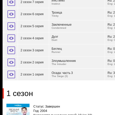
Инстинкт
Ru:
2
2 сезон 7 серия
Instinct
Eng: 
Троица
Ru:
2
2 сезон 6 серия
Trinity
Eng: 
Заключенные
Ru:
2
2 сезон 5 серия
Condemned
Eng: 
Дуэт
Ru:
2
2 сезон 4 серия
Duet
Eng: 
Беглец
Ru:
0
2 сезон 3 серия
Runner
Eng: 
Злоумышленник
Ru:
0
2 сезон 2 серия
The Intruder
Eng: 
Осада: часть 3
Ru:
3
2 сезон 1 серия
The Siege (3)
Eng: 
1 сезон
Статус: Завершен
Год: 2004