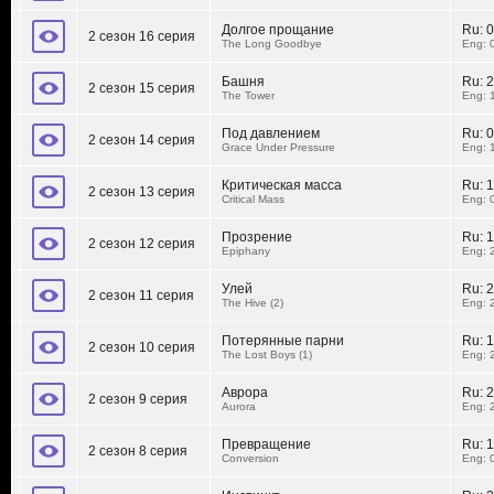
Долгое прощание
Ru:
0
2 сезон 16 серия
The Long Goodbye
Eng: 
Башня
Ru:
2
2 сезон 15 серия
The Tower
Eng: 
Под давлением
Ru:
0
2 сезон 14 серия
Grace Under Pressure
Eng: 
Критическая масса
Ru:
1
2 сезон 13 серия
Critical Mass
Eng: 
Прозрение
Ru:
1
2 сезон 12 серия
Epiphany
Eng: 
Улей
Ru:
2
2 сезон 11 серия
The Hive (2)
Eng: 
Потерянные парни
Ru:
1
2 сезон 10 серия
The Lost Boys (1)
Eng: 
Аврора
Ru:
2
2 сезон 9 серия
Aurora
Eng: 
Превращение
Ru:
1
2 сезон 8 серия
Conversion
Eng: 