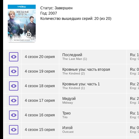
Статус: Завершен
Год: 2007
Количество вышедших серий: 20
(из 20)
Последний
Ru:
1
4 сезон 20 серия
The Last Man (1)
Eng: 
Кровные узы: часть вторая
Ru:
0
4 сезон 19 серия
The Kindred (2)
Eng: 
Кровные узы: часть 1
Ru:
2
4 сезон 18 серия
The Kindred (1)
Eng: 
Мидуэй
Ru:
2
4 сезон 17 серия
Midway
Eng: 
Трио
Ru:
1
4 сезон 16 серия
Trio
Eng: 
Изгой
Ru:
0
4 сезон 15 серия
Outcast
Eng: 