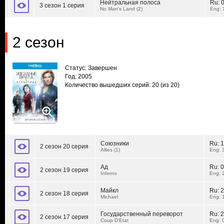
Нейтральная полоса
Ru:
3 сезон 1 серия
No Man's Land (2)
Eng: 
2 сезон
Статус: Завершен
Год: 2005
Количество вышедших серий: 20
(из 20)
Союзники
Ru:
1
2 сезон 20 серия
Allies (1)
Eng: 
Ад
Ru:
0
2 сезон 19 серия
Inferno
Eng: 
Майкл
Ru:
2
2 сезон 18 серия
Michael
Eng: 
Государственный переворот
Ru:
2
2 сезон 17 серия
Coup D'Etat
Eng: 