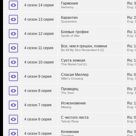
Гармония
Ru:
3
4 сезон 14 серия
Harmony
Eng: 
Карантин
Ru:
2
4 сезон 13 серия
Quarantine
Eng: 
Боевые трофеи
Ru:
1
4 сезон 12 серия
Spoils of War
Eng: 
Все, чем я грешен, помяни
Ru:
1
4 сезон 11 серия
Be All My Sins Remember'd (2)
Eng: 
Суета земная
Ru:
1
4 сезон 10 серия
This Mortal Coil (1)
Eng: 
Спасая Миллер
Ru:
0
4 сезон 9 серия
Miller's Crossing
Eng: 
Провидец
Ru:
2
4 сезон 8 серия
The Seer
Eng: 
Исчезновение
Ru:
1
4 сезон 7 серия
Missing
Eng: 
С чистого листа
Ru:
0
4 сезон 6 серия
Tabula Rasa
Eng: 
Кочевники
Ru:
3
4 сезон 5 серия
Travelers
Eng: 