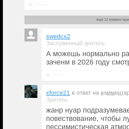
Ответить
еще 12 комментари
swedcx2
Заслуженный зритель
А можешь нормально ра
заченм в 2026 году смо
Ответить
xforce21
в ответ на
коммента
Зритель
жанр нуар подразумевае
повествование, чтобы л
пессимистическая атмо