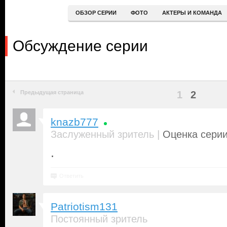
ОБЗОР СЕРИИ
ФОТО
АКТЕРЫ И КОМАНДА
Обсуждение серии
Предыдущая страница
1
2
knazb777
|
Заслуженный зритель
Оценка серии
.
Ответить
Patriotism131
Постоянный зритель