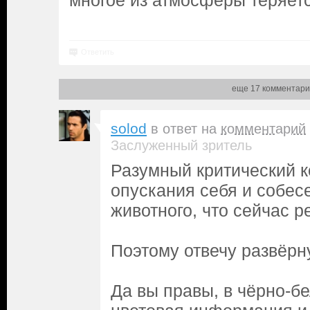
многое из атмосферы теряетс
Ответить
еще 17 комментари
solod
в ответ на
комментарий
Заслуженный зритель
Разумный критический к
опускания себя и собес
животного, что сейчас р
Поэтому отвечу развёрн
Да вы правы, в чёрно-б