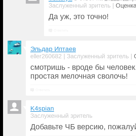
|
Заслуженный зритель
Оценка
Да уж, это точно!
Ответить
Эльдар Иптаев
|
|
eller260682
Заслуженный зритель
смотришь - вроде бы человек.
простая мелочная сволочь!
Ответить
K4spian
Заслуженный зритель
Добавьте ЧБ версию, пожалу