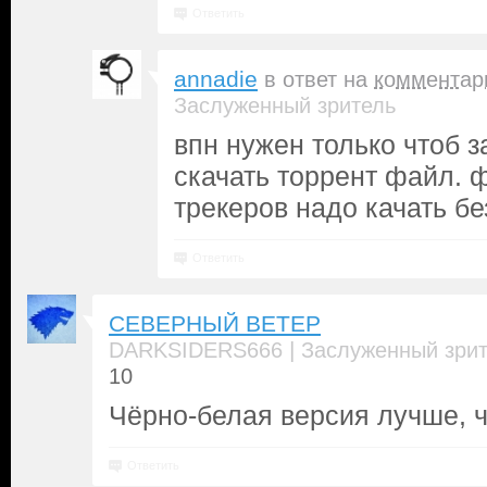
Ответить
annadie
в ответ на
комментар
Заслуженный зритель
впн нужен только чтоб за
скачать торрент файл. 
трекеров надо качать бе
Ответить
СЕВЕРНЫЙ ВЕТЕР
|
DARKSIDERS666
Заслуженный зри
10
Чёрно-белая версия лучше, ч
Ответить