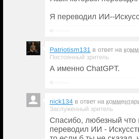
Я переводил ИИ--Искусс
Ответить
Patriotism131
в ответ на
комм
Постоянный зритель
А именно ChatGPT.
Ответить
nick134
в ответ на
комментар
Заслуженный зритель
Спасибо, любезный что 
переводил ИИ - Искусст
то если б ты не сказал,