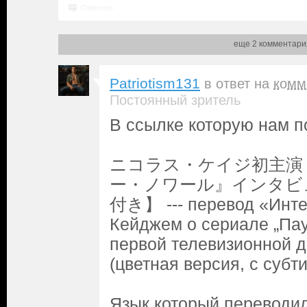
Ответить
еще 2 комментари
Patriotism131
в ответ на
комм
Постоянный зритель
В ссылке которую нам п
ニコラス・ケイジ初主演
ー・ノワール』インタビ
付き】 --- перевод «Инте
Кейджем о сериале „Пау
первой телевизионной д
(цветная версия, с субт
Язык который переводил