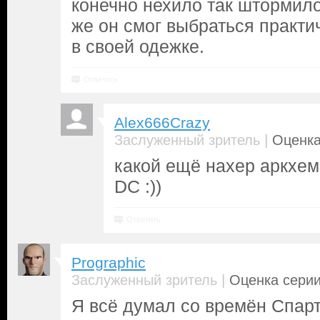
конечно нехило так штормило
же он смог выбраться практи
в своей одежке.
Ответить
Alex666Crazy
|
Заслуженный зритель
Оценка
какой ещё нахер аркхем,
DС :))
Ответить
Prographic
|
Заслуженный зритель
Оценка серии
Я всё думал со времён Спарт