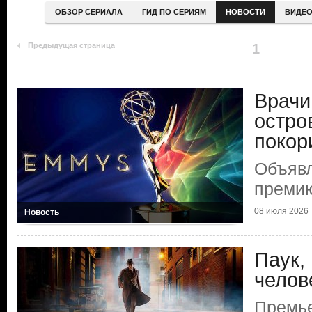
ОБЗОР СЕРИАЛА
ГИД ПО СЕРИЯМ
НОВОСТИ
ВИДЕ
Предыдущая страница
1
Врачи
остро
покор
Объяв
преми
08 июля 2026
Новость
Паук,
челов
Премье