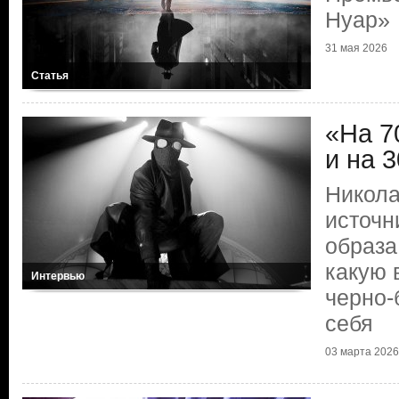
Нуар»
31 мая 2026
Статья
«На 7
и на 
Никола
источн
образа
какую 
Интервью
черно-
себя
03 марта 2026