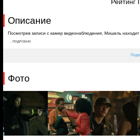
Рейтинг 
Описание
Посмотрев записи с камер видеонаблюдения, Мишель находит 
продвигается в написании книги и находит поддержку со стор
…ПОДРОБНО
и обнаружив оружие и скрытый бункер под трейлером, требует 
Поде
Фото