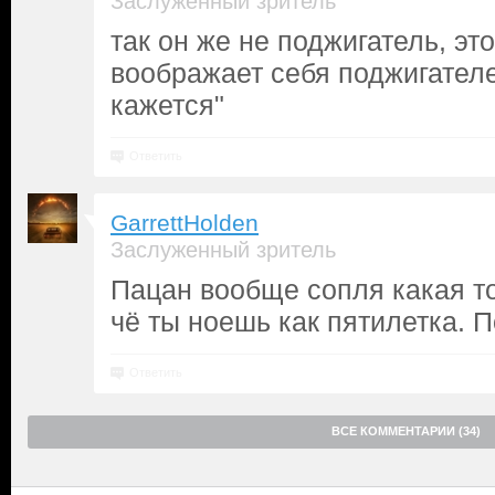
Заслуженный зритель
так он же не поджигатель, эт
воображает себя поджигателе
кажется"
Ответить
GarrettHolden
Заслуженный зритель
Пацан вообще сопля какая то
чё ты ноешь как пятилетка. 
Ответить
ВСЕ КОММЕНТАРИИ (34)