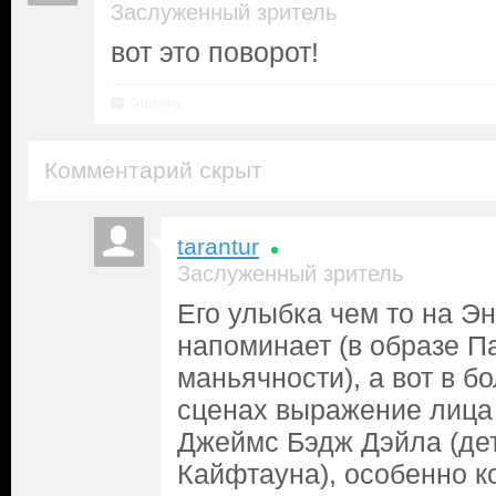
Заслуженный зритель
вот это поворот!
Ответить
Комментарий скрыт
tarantur
Заслуженный зритель
Его улыбка чем то на Э
напоминает (в образе Па
маньячности), а вот в б
сценах выражение лица
Джеймс Бэдж Дэйла (дет
Кайфтауна), особенно ко