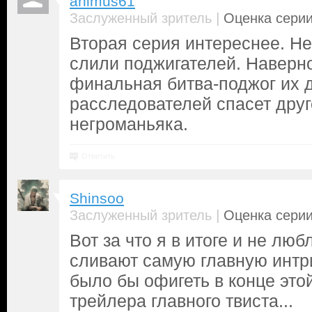
animus61
|
Заслуженный зритель
Оценка серии
Вторая серия интереснее. Н
слили поджигателей. Наверно
финальная битва-поджог их до
расследователей спасет друг
негроманьяка.
Ответить
Shinsoo
|
Заслуженный зритель
Оценка серии
Вот за что я в итоге и не лю
сливают самую главную интри
было бы офигеть в конце этой
трейлера главного твиста...