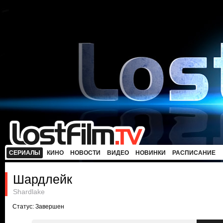
СЕРИАЛЫ
КИНО
НОВОСТИ
ВИДЕО
НОВИНКИ
РАСПИСАНИЕ
Шардлейк
Shardlake
Статус: Завершен