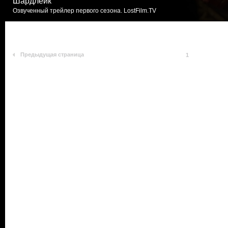
Шардлейк
Озвученный трейлер первого сезона. LostFilm.TV
Предыдущая страница
1