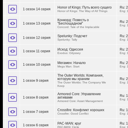
Honor of Kings: Путь всего сущего
Ru:
2
1 сезон 14 серия
Honor of Kings: The Way of All Things
Eng: 
Конкорд: Повесть о
Ru:
2
1 сезон 13 серия
"Беспощадном"
Eng: 
Concord: Tale of the Implacable
Spelunky: Подсчет
Ru:
2
1 сезон 12 серия
Spelunky: Tally
Eng: 
Исход: Одиссея
Ru:
2
1 сезон 11 серия
Exodus: Odyssey
Eng: 
Мегамен: Начало
Ru:
2
1 сезон 10 серия
Mega Man: Start
Eng: 
The Outer Worlds: Компания,
которую мы храним
Ru:
2
1 сезон 9 серия
The Outer Worlds: The Company We
Eng: 
Keep
Armored Core: Управление
Ru:
1
1 сезон 8 серия
активами
Eng: 
Armored Core: Asset Management
Crossfire: Конфликт хороших
Ru:
1
1 сезон 7 серия
Crossfire: Good Conflict
Eng: 
PAC-MAN: круг
Ru:
1
1 сезон 6 серия
PAC-MAN: Circle
Eng: 