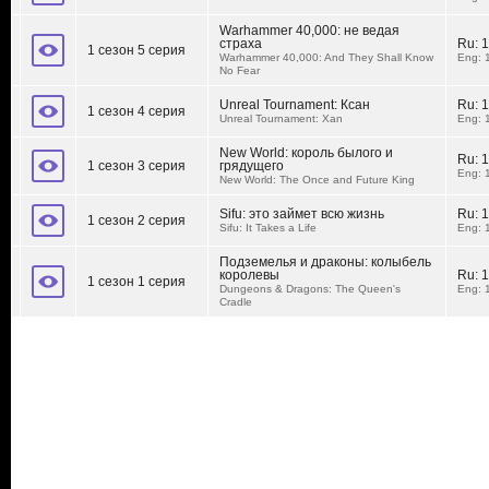
Warhammer 40,000: не ведая
страха
Ru:
1
1 сезон 5 серия
Warhammer 40,000: And They Shall Know
Eng: 
No Fear
Unreal Tournament: Ксан
Ru:
1
1 сезон 4 серия
Unreal Tournament: Xan
Eng: 
New World: король былого и
Ru:
1
1 сезон 3 серия
грядущего
Eng: 
New World: The Once and Future King
Sifu: это займет всю жизнь
Ru:
1
1 сезон 2 серия
Sifu: It Takes a Life
Eng: 
Подземелья и драконы: колыбель
королевы
Ru:
1
1 сезон 1 серия
Dungeons & Dragons: The Queen's
Eng: 
Cradle