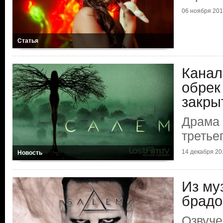
06 ноября 20
Статья
Канал
обрек
закры
Драма 
третье
14 декабря 20
Новость
Из му
брадо
Озвуче