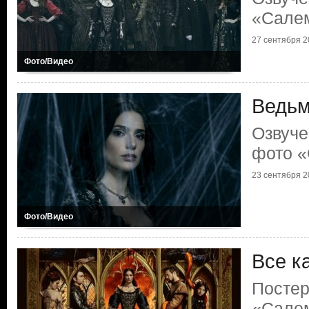
«Сале
27 сентября 2
Фото/Видео
Ведьм
Озвуче
фото 
23 сентября 2
Фото/Видео
Все к
Постер
«Сале