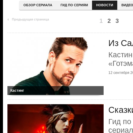
ОБЗОР СЕРИАЛА
ГИД ПО СЕРИЯМ
НОВОСТИ
ВИДЕ
Предыдущая страница
1
2
3
Из Са
Кастин
«Готэм
12 сентября 2
Кастинг
Сказк
Гид по
сериа