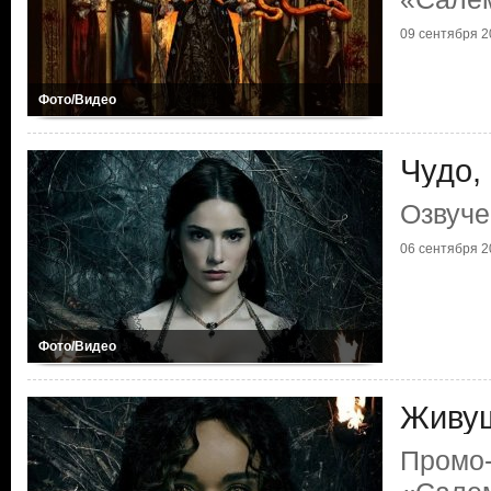
09 сентября 2
Фото/Видео
Чудо,
Озвуче
06 сентября 2
Фото/Видео
Живущ
Промо-