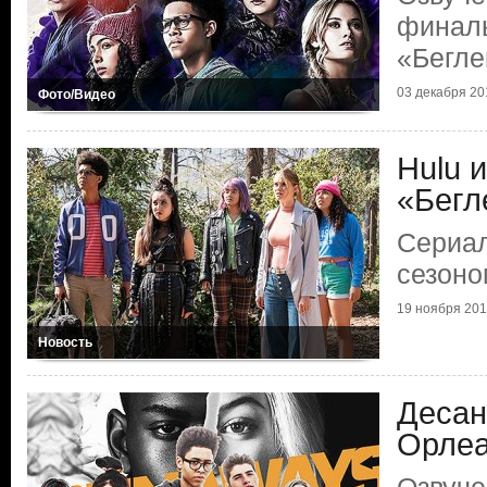
финаль
«Бегле
03 декабря 20
Фото/Видео
Hulu 
«Бегл
Сериал
сезоно
19 ноября 20
Новость
Десан
Орле