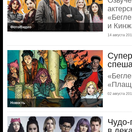
Озвуче
актерс
«Бегле
и Кинж
Фото/Видео
14 августа 20
Супер
спеша
«Бегле
«Плащ
02 августа 20
Новость
Чудо-
в дек