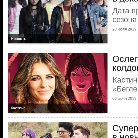
Дата п
сезона
28 июля 2019
Новость
Осле
колдо
Кастин
«Бегле
06 июня 2019
Кастинг
Супер
в нов