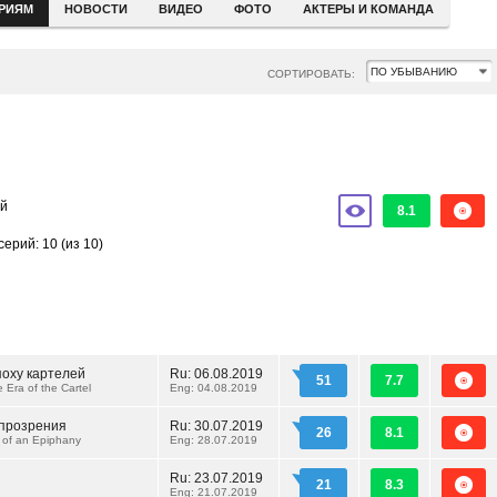
ЕРИЯМ
НОВОСТИ
ВИДЕО
ФОТО
АКТЕРЫ И КОМАНДА
СОРТИРОВАТЬ:
ый
8.1
серий: 10
(из 10)
оху картелей
Ru:
06.08.2019
51
7.7
he Era of the Cartel
Eng: 04.08.2019
прозрения
Ru:
30.07.2019
26
8.1
 of an Epiphany
Eng: 28.07.2019
Ru:
23.07.2019
21
8.3
Eng: 21.07.2019