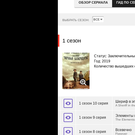
ОБЗОР СЕРИАЛА
ГИД ПО С
ВЫБРАТЬ СЕЗОН:
1 сезон
Статус: Заключительн
Год: 2019
Количество вышедших 
Шериф в эп
1 сезон 10 серия
A Sheriff in t
Элементы 
1 сезон 9 серия
The Elements
Всевечно
1 сезон 8 серия
Fiveever