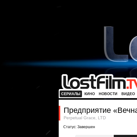
СЕРИАЛЫ
КИНО
НОВОСТИ
ВИДЕО
Предприятие «Вечна
Perpetual Grace, LTD
Статус: Завершен