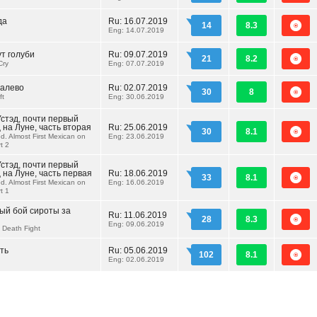
да
Ru:
16.07.2019
14
8.3
Eng: 14.07.2019
ут голуби
Ru:
09.07.2019
21
8.2
Cry
Eng: 07.07.2019
налево
Ru:
02.07.2019
30
8
ft
Eng: 30.06.2019
Устэд, почти первый
 на Луне, часть вторая
Ru:
25.06.2019
30
8.1
ed. Almost First Mexican on
Eng: 23.06.2019
rt 2
Устэд, почти первый
 на Луне, часть первая
Ru:
18.06.2019
33
8.1
ed. Almost First Mexican on
Eng: 16.06.2019
rt 1
ый бой сироты за
Ru:
11.06.2019
28
8.3
Eng: 09.06.2019
 Death Fight
ть
Ru:
05.06.2019
102
8.1
Eng: 02.06.2019