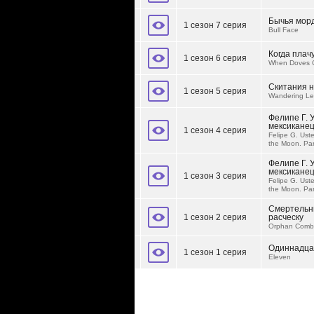
Бычья мор
1 сезон 7 серия
Bull Face
Когда плач
1 сезон 6 серия
When Doves 
Скитания 
1 сезон 5 серия
Wandering Le
Фелипе Г. 
мексиканец
1 сезон 4 серия
Felipe G. Ust
the Moon. Pa
Фелипе Г. 
мексиканец
1 сезон 3 серия
Felipe G. Ust
the Moon. Pa
Смертельн
1 сезон 2 серия
расческу
Orphan Comb
Одиннадца
1 сезон 1 серия
Eleven