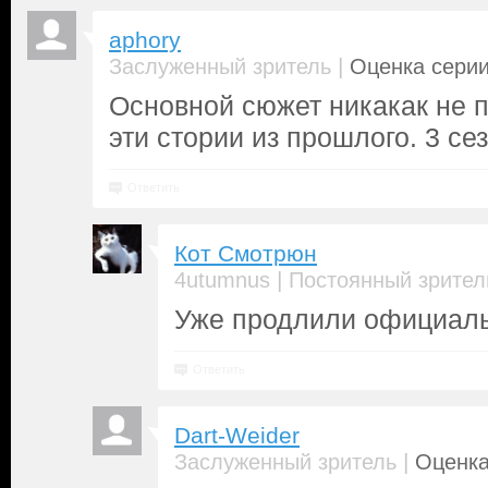
aphory
|
Заслуженный зритель
Оценка серии
Основной сюжет никакак не п
эти стории из прошлого. 3 се
Ответить
Кот Смотрюн
|
4utumnus
Постоянный зрител
Уже продлили официал
Ответить
Dart-Weider
|
Заслуженный зритель
Оценка