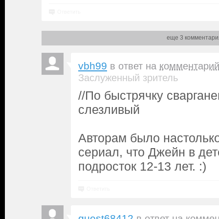
Ответить
еще 3 комментари
vbh99
в ответ на
комментари
Заслуженный зритель
//По быстрячку сварган
слезливый
Авторам было настолько
сериал, что Джейн в дет
подросток 12-13 лет. :)
Ответить
guest68412
в ответ на
коммен