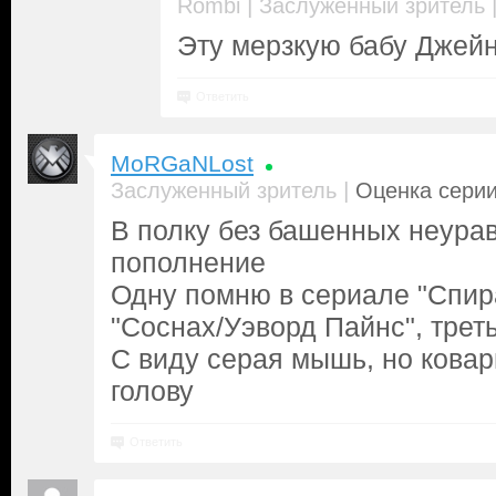
|
Rombi
Заслуженный зритель
Эту мерзкую бабу Джейн
Ответить
MoRGaNLost
|
Заслуженный зритель
Оценка серии
В полку без башенных неура
пополнение
Одну помню в сериале "Спира
"Соснах/Уэворд Пайнс", трет
С виду серая мышь, но ковар
голову
Ответить