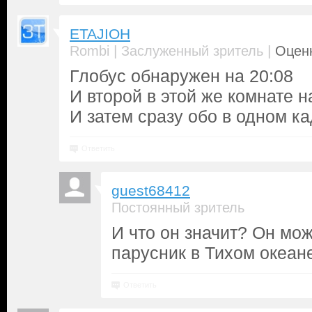
ETAJIOH
|
|
Rombi
Заслуженный зритель
Оценк
Глобус обнаружен на 20:08
И второй в этой же комнате н
И затем сразу обо в одном ка
Ответить
guest68412
Постоянный зритель
И что он значит? Он мо
парусник в Тихом океан
Ответить