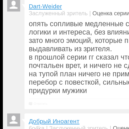
Dart-Weider
|
Заслуженный зритель
Оценка серии
опять сопливые медленные с
логики и интереса, без влиян
зато много эмоций, которые 
выдавливать из зрителя.
в прошлой серии гг сказал чт
почтальен врет, и ничего не 
на тупой план ничего не при
перебор с повесткой, сильн
придурки мужики
Ответить
Добрый Иноагент
|
|
6o4ka
Заслуженный зритель
Оценк