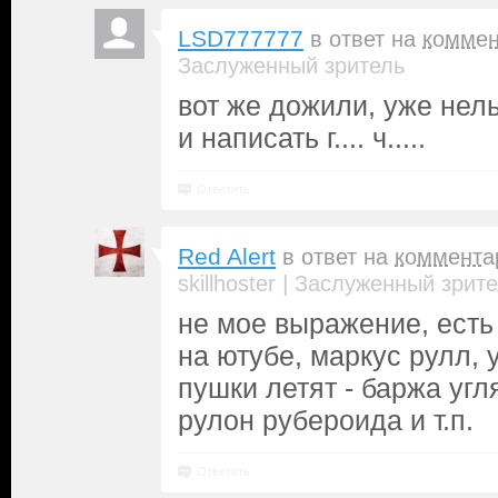
LSD777777
в ответ на
коммен
Заслуженный зритель
вот же дожили, уже нель
и написать г.... ч.....
Ответить
Red Alert
в ответ на
коммента
|
skillhoster
Заслуженный зрите
не мое выражение, есть
на ютубе, маркус рулл, у
пушки летят - баржа угл
рулон рубероида и т.п.
Ответить