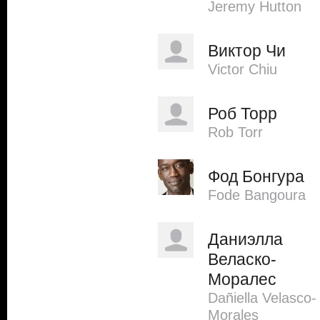
Jeremy Hutton
Виктор Чи
Victor Chiu
Роб Торр
Rob Torr
Фод Бонгура
Fode Bangoura
Даниэлла
Веласко-
Моралес
Dañiella Velasco-
Morales