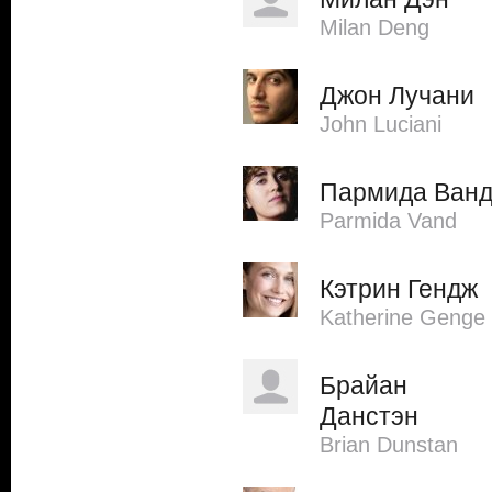
Milan Deng
Джон Лучани
John Luciani
Пармида Ван
Parmida Vand
Кэтрин Гендж
Katherine Genge
Брайан
Данстэн
Brian Dunstan