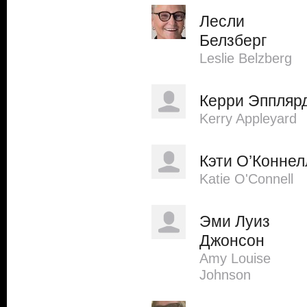
Лесли
Белзберг
Leslie Belzberg
Керри Эппляр
Kerry Appleyard
Кэти О’Коннел
Katie O'Connell
Эми Луиз
Джонсон
Amy Louise
Johnson