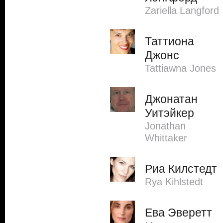
Zariella Langford
Таттиона
Джонс
Tattiawna Jones
Джонатан
Уитэйкер
Jonathan
Whittaker
Риа Килстедт
Rya Kihlstedt
Ева Эверетт