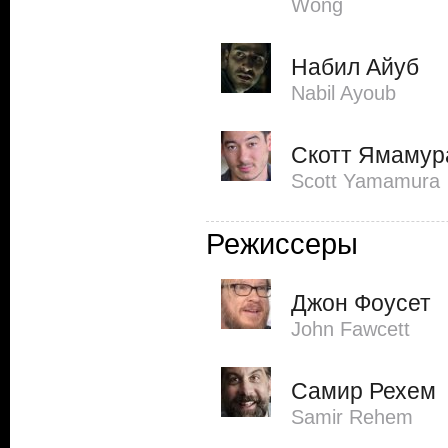
Wong
Набил Айуб
Nabil Ayoub
Скотт Ямамур
Scott Yamamura
Режиссеры
Джон Фоусет
John Fawcett
Самир Рехем
Samir Rehem