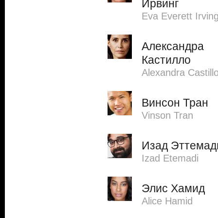
Ирвинг
Eva Everett Irvin
Александра
Кастилло
Alexandra Castill
Винсон Тран
Vinson Tran
Изад Эттемад
Izad Etemadi
Элис Хамид
Alice Hamid