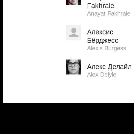
Fakhraie
Anayat Fakhraie
Алексис
Бёрджесс
Alexis Burgess
Алекс Делайл
Alex Delyle