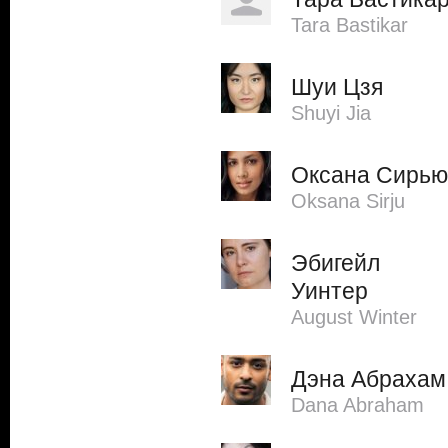
Tara Bastikar
Шуи Цзя
Shuyi Jia
Оксана Сирью
Oksana Sirju
Эбигейл
Уинтер
August Winter
Дэна Абрахам
Dana Abraham