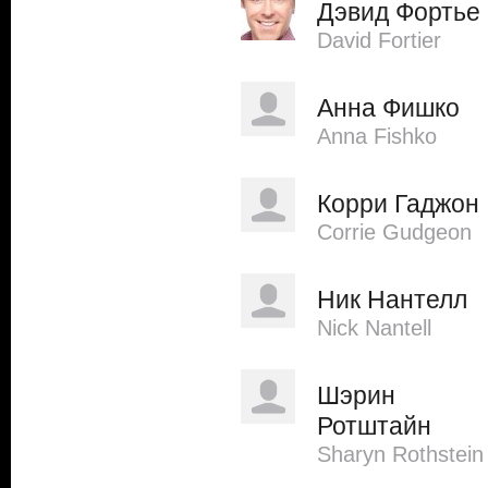
Дэвид Фортье
David Fortier
Анна Фишко
Anna Fishko
Корри Гаджон
Corrie Gudgeon
Ник Нантелл
Nick Nantell
Шэрин
Ротштайн
Sharyn Rothstein