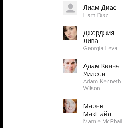
Лиам Диас
Liam Diaz
Джорджия
Лива
Georgia Leva
Адам Кеннет
Уилсон
Adam Kenneth
Wilson
Марни
МакПайл
Marnie McPhail