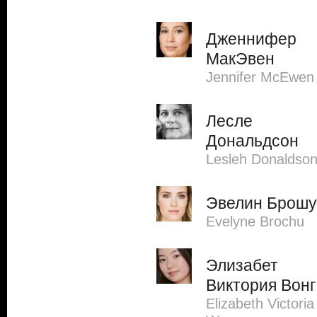
Дженнифер
МакЭвен
Jennifer McEwen
Лесле
Дональдсон
Lesleh Donaldso
Эвелин Брошу
Evelyne Brochu
Элизабет
Виктория Вонг
Elizabeth Victoria