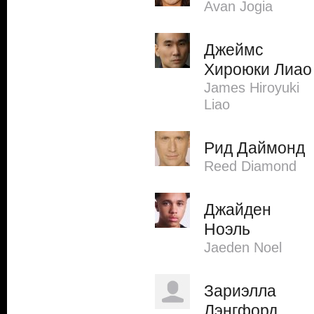
Avan Jogia
Джеймс
Хироюки Лиао
James Hiroyuki
Liao
Рид Даймонд
Reed Diamond
Джайден
Ноэль
Jaeden Noel
Зариэлла
Лэнгфорд