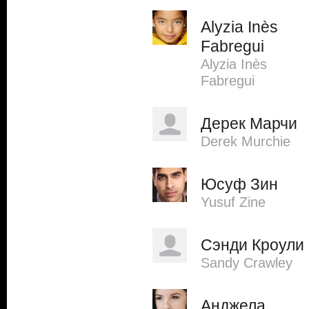
Alyzia Inès
Fabregui
Alyzia Inès
Fabregui
Дерек Марчи
Derek Murchie
Юсуф Зин
Yusuf Zine
Сэнди Кроули
Sandy Crawley
Анджела