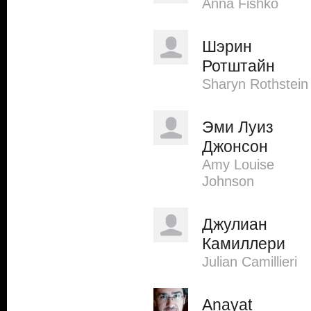
Anna Fishko
Шэрин
Ротштайн
Sharyn Rothstein
Эми Луиз
Джонсон
Amy Louise
Johnson
Джулиан
Камиллери
Julian Camillieri
Anayat