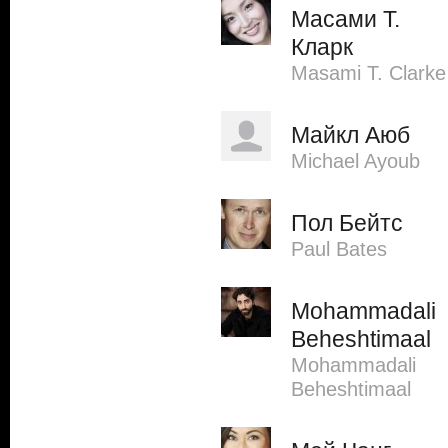
Масами Т.
Кларк
Masami T. Clarke
Майкл Аюб
Michael Ayoub
Пол Бейтс
Paul Bates
Mohammadali
Beheshtimaal
Mohammadali
Beheshtimaal