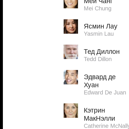
Мей Чанг
Mei Chung
Ясмин Лау
Yasmin Lau
Тед Диллон
Tedd Dillon
Эдвард де
Хуан
Edward De Juan
Кэтрин
МакНэлли
Catherine McNall