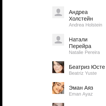
Андреа
Холстейн
Andrea Holstein
Натали
Перейра
Natalie Pereira
Беатриз Юсте
Beatriz Yuste
Эман Аяз
Eman Ayaz