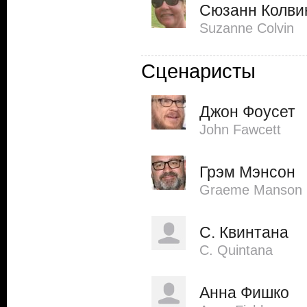
Сюзанн Колви
Suzanne Colvin
Сценаристы
Джон Фоусет
John Fawcett
Грэм Мэнсон
Graeme Manson
С. Квинтана
C. Quintana
Анна Фишко