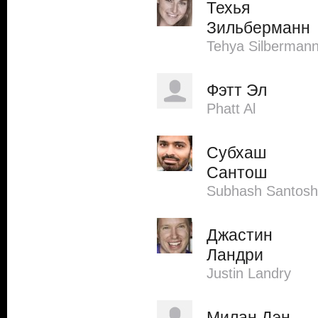
Техья
Зильберманн
Tehya Silberman
Фэтт Эл
Phatt Al
Субхаш
Сантош
Subhash Santosh
Джастин
Ландри
Justin Landry
Милан Дэн