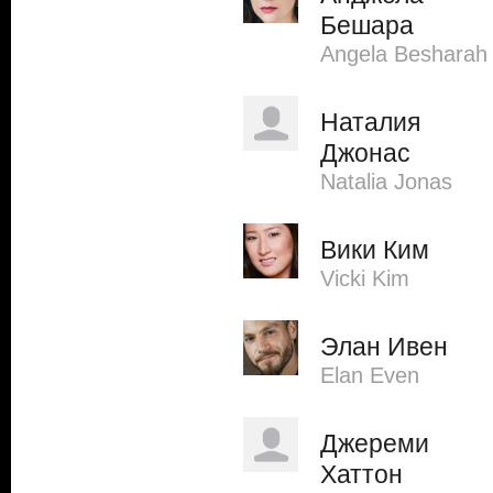
Бешара
Angela Besharah
Наталия
Джонас
Natalia Jonas
Вики Ким
Vicki Kim
Элан Ивен
Elan Even
Джереми
Хаттон