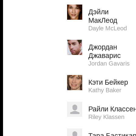
Дэйли
МакЛеод
Dayle McLeod
Джордан
Джаварис
Jordan Gavaris
Кэти Бейкер
Kathy Baker
Райли Классе
Riley Klassen
Тара Бастика