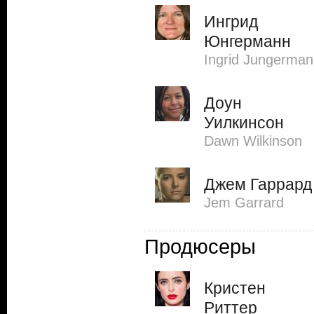
Ингрид
Юнгерманн
Ingrid Jungerma
Доун
Уилкинсон
Dawn Wilkinson
Джем Гаррард
Jem Garrard
Продюсеры
Кристен
Риттер