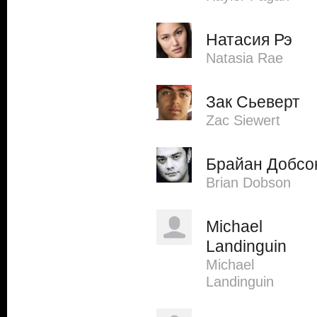
Натасия Рэ
Natasia Rae
Зак Сьеверт
Zac Siewert
Брайан Добсо
Brian Dobson
Michael
Landinguin
Michael
Landinguin