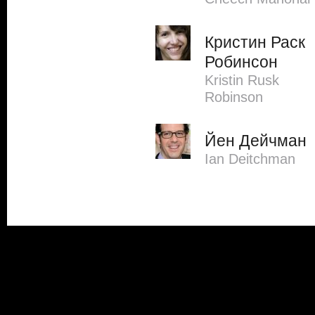
Кристин Раск
Робинсон
Kristin Rusk
Robinson
Йен Дейчман
Ian Deitchman