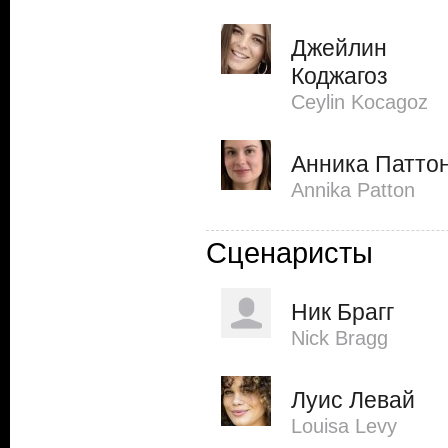
Джейлин
Коджагоз
Ceylin Kocagoz
Анника Патто
Annika Patton
Сценаристы
Ник Брагг
Nick Bragg
Луис Левай
Louisa Levy