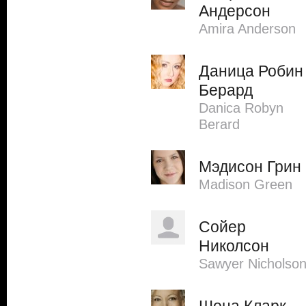
Андерсон
Amira Anderson
Даница Робин
Берард
Danica Robyn
Berard
Мэдисон Грин
Madison Green
Сойер
Николсон
Sawyer Nicholso