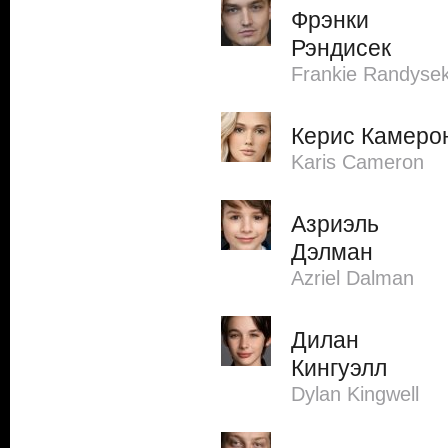
Фрэнки
Рэндисек
Frankie Randyse
Керис Камеро
Karis Cameron
Азриэль
Дэлман
Azriel Dalman
Дилан
Кингуэлл
Dylan Kingwell