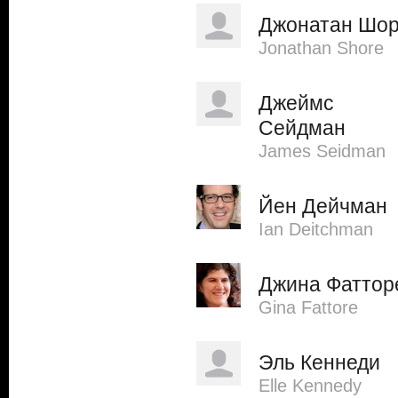
Джонатан Шо
Jonathan Shore
Джеймс
Сейдман
James Seidman
Йен Дейчман
Ian Deitchman
Джина Фаттор
Gina Fattore
Эль Кеннеди
Elle Kennedy