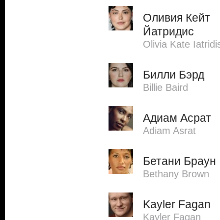
Оливия Кейт
Йатридис
Olivia Kate Iatridi
Билли Бэрд
Billie Baird
Адиам Асрат
Adiam Asrat
Бетани Браун
Bethany Brown
Kayler Fagan
Kayler Fagan