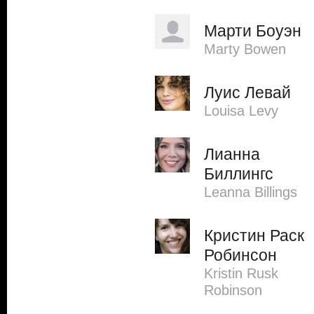
Марти Боуэн
Marty Bowen
Луис Левай
Louisa Levy
Лианна
Биллингс
Leanna Billings
Кристин Раск
Робинсон
Kristin Rusk
Robinson