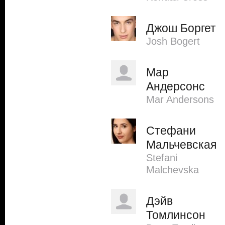
Джош Боргет
Josh Bogert
Мар
Андерсонс
Mar Andersons
Стефани
Мальчевская
Stefani
Malchevska
Дэйв
Томлинсон