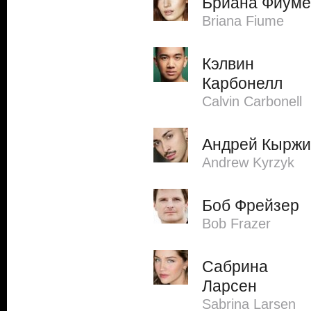
Бриана Фиуме
Briana Fiume
Кэлвин
Карбонелл
Calvin Carbonell
Андрей Кыржи
Andrew Kyrzyk
Боб Фрейзер
Bob Frazer
Сабрина
Ларсен
Sabrina Larsen