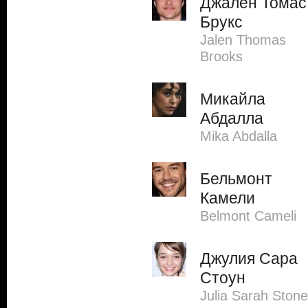
Джален Томас
Брукс
Jalen Thomas
Brooks
Микайла
Абдалла
Mika Abdalla
Бельмонт
Камели
Belmont Cameli
Джулия Сара
Стоун
Julia Sarah Stone