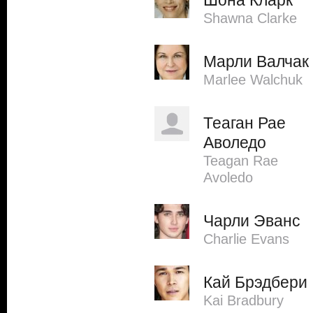
Шона Кларк
Shawna Clarke
Марли Валчак
Marlee Walchuk
Теаган Рае
Аволедо
Teagan Rae
Avoledo
Чарли Эванс
Charlie Evans
Кай Брэдбери
Kai Bradbury