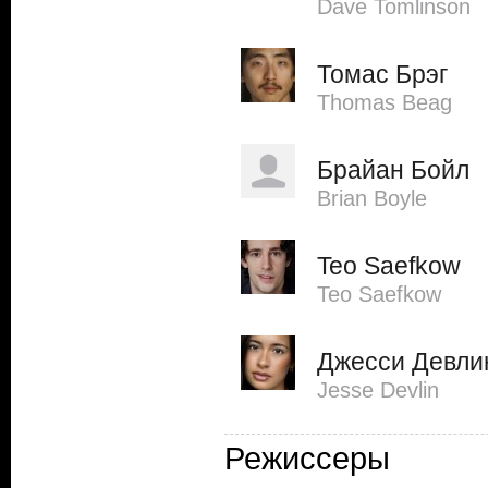
Dave Tomlinson
Томас Брэг
Thomas Beag
Брайан Бойл
Brian Boyle
Teo Saefkow
Teo Saefkow
Джесси Девли
Jesse Devlin
Режиссеры