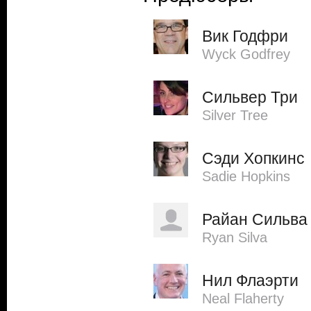
Вик Годфри
Wyck Godfrey
Сильвер Три
Silver Tree
Сэди Хопкинс
Sadie Hopkins
Райан Сильва
Ryan Silva
Нил Флаэрти
Neal Flaherty