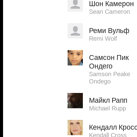
Шон Камерон
Sean Cameron
Реми Вульф
Remi Wolf
Самсон Пик
Ондего
Samson Peake
Ondego
Майкл Рапп
Michael Rupp
Кендалл Крос
Kendall Cross