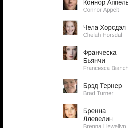
Коннор Аппел
Connor Appelt
Чела Хорсдэл
Chelah Horsdal
Франческа
Бьянчи
Francesca Bianch
Брэд Тернер
Brad Turner
Бренна
Ллевелин
Brenna Llewellyn