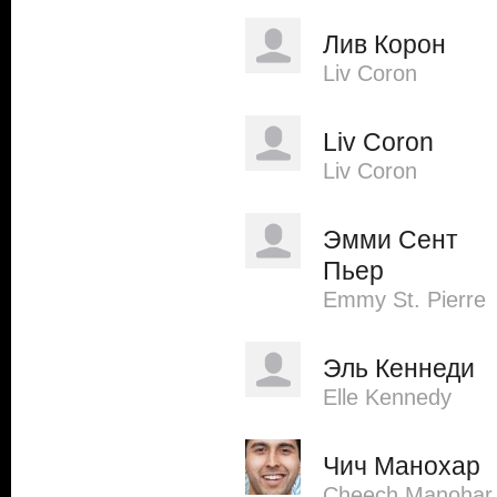
Лив Корон
Liv Coron
Liv Coron
Liv Coron
Эмми Сент
Пьер
Emmy St. Pierre
Эль Кеннеди
Elle Kennedy
Чич Манохар
Cheech Manohar