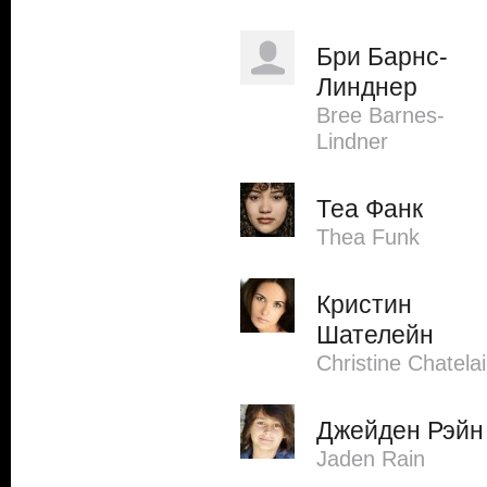
Бри Барнс-
Линднер
Bree Barnes-
Lindner
Теа Фанк
Thea Funk
Кристин
Шателейн
Christine Chatela
Джейден Рэйн
Jaden Rain