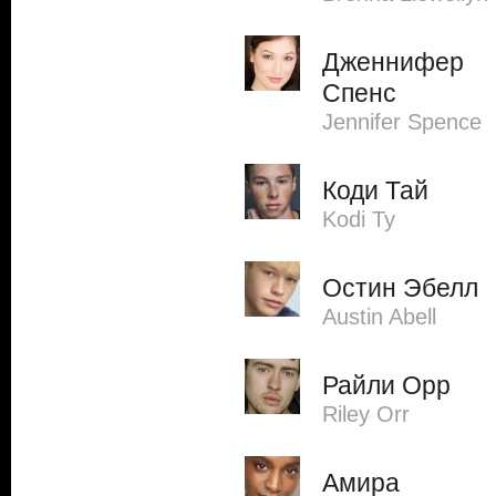
Дженнифер
Спенс
Jennifer Spence
Коди Тай
Kodi Ty
Остин Эбелл
Austin Abell
Райли Орр
Riley Orr
Амира