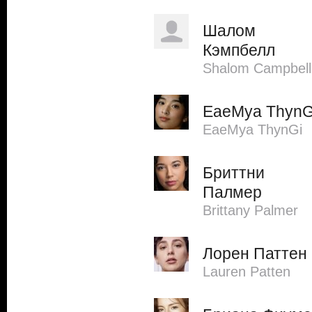
Шалом
Кэмпбелл
Shalom Campbell
EaeMya ThynG
EaeMya ThynGi
Бриттни
Палмер
Brittany Palmer
Лорен Паттен
Lauren Patten