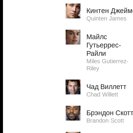
Кинтен Джейм
Quinten James
Майлс
Гутьеррес-
Райли
Miles Gutierrez-
Riley
Чад Виллетт
Chad Willett
Брэндон Скот
Brandon Scott