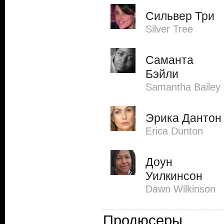
Сильвер Три
Silver Tree
Саманта
Бэйли
Samantha Bailey
Эрика Дантон
Erica Dunton
Доун
Уилкинсон
Dawn Wilkinson
Продюсеры