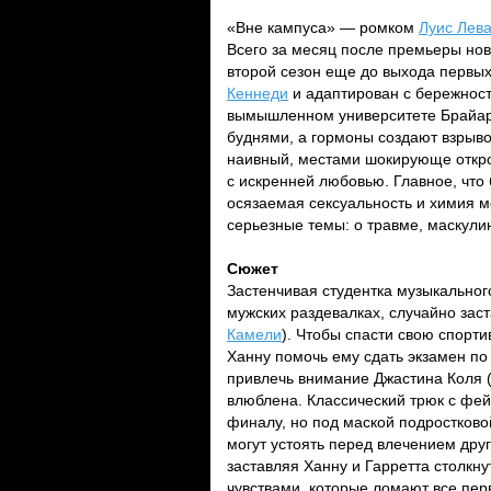
«Вне кампуса» — ромком
Луис Лев
Всего за месяц после премьеры но
второй сезон еще до выхода первых
Кеннеди
и адаптирован с бережност
вымышленном университете Брайар,
буднями, а гормоны создают взрыв
наивный, местами шокирующе откров
с искренней любовью. Главное, что 
осязаемая сексуальность и химия ме
серьезные темы: о травме, маскули
Сюжет
Застенчивая студентка музыкальног
мужских раздевалках, случайно зас
Камели
). Чтобы спасти свою спорти
Ханну помочь ему сдать экзамен по
привлечь внимание Джастина Коля 
влюблена. Классический трюк с фей
финалу, но под маской подростково
могут устоять перед влечением друг
заставляя Ханну и Гарретта столкн
чувствами, которые ломают все пер