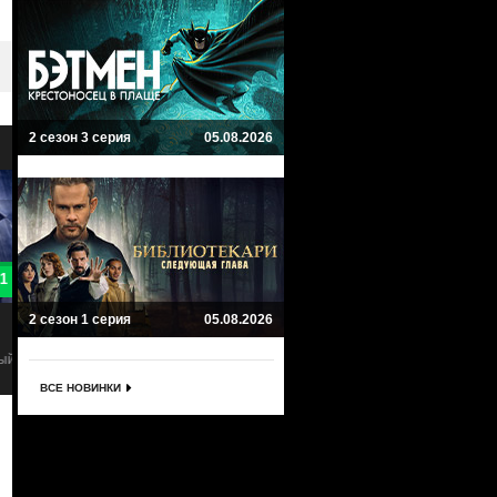
2 сезон 3 серия
05.08.2026
5.7
6
Барби
Эйфория
2 сезон 1 серия
05.08.2026
Barbie
Euphoria
Мюзикл, Приключенческий, Комедия,
Драма
Фэнтези
ВСЕ НОВИНКИ