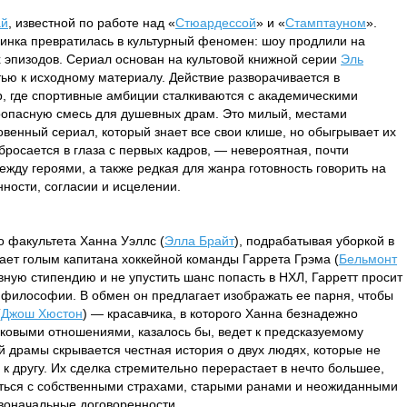
ай
, известной по работе над «
Стюардессой
» и «
Стамптауном
».
винка превратилась в культурный феномен: шоу продлили на
 эпизодов. Сериал основан на культовой книжной серии
Эль
ью к исходному материалу. Действие разворачивается в
 где спортивные амбиции сталкиваются с академическими
оопасную смесь для душевных драм. Это милый, местами
енный сериал, который знает все свои клише, но обыгрывает их
бросается в глаза с первых кадров, — невероятная, почти
жду героями, а также редкая для жанра готовность говорить на
нности, согласии и исцелении.
о факультета Ханна Уэллс (
Элла Брайт
), подрабатывая уборкой в
тает голым капитана хоккейной команды Гаррета Грэма (
Бельмонт
вную стипендию и не упустить шанс попасть в НХЛ, Гарретт просит
 философии. В обмен он предлагает изображать ее парня, чтобы
(
Джош Хюстон
) — красавчика, в которого Ханна безнадежно
ковыми отношениями, казалось бы, ведет к предсказуемому
й драмы скрывается честная история о двух людях, которые не
 к другу. Их сделка стремительно перерастает в нечто большее,
уться с собственными страхами, старыми ранами и неожиданными
воначальные договоренности.