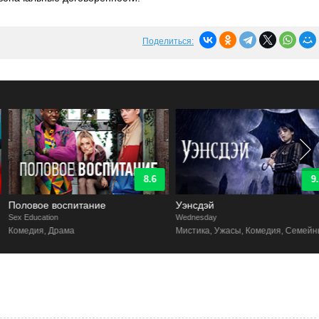
Поделиться:
8.6
9.1
Половое воспитание
Уэнсдэй
ex Education
Wednesday
Комедия, Драма
Мистика, Ужасы, Комедия, Семейный