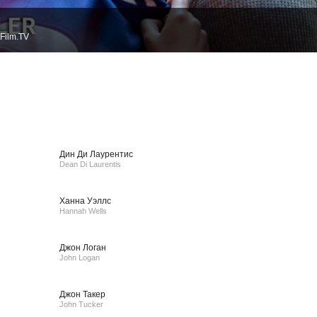
Film.TV
Дин Ди Лаурентис
Dean Di Laurentis
Ханна Уэллс
Hannah Wells
Джон Логан
John Logan
Джон Такер
John Tucker