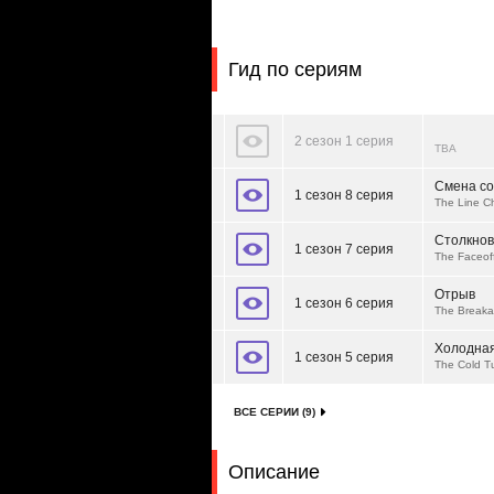
Гид по сериям
2 сезон 1 серия
TBA
Смена со
1 сезон 8 серия
The Line C
Столкно
1 сезон 7 серия
The Faceof
Отрыв
1 сезон 6 серия
The Break
Холодная
1 сезон 5 серия
The Cold T
ВСЕ СЕРИИ (9)
Описание