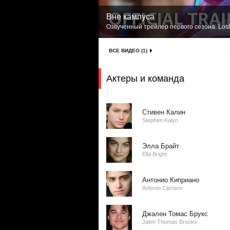
Вне кампуса
Озвученный трейлер первого сезона. Lost
ВСЕ ВИДЕО (1)
Актеры и команда
Стивен Калин
Stephen Kalyn
Элла Брайт
Ella Bright
Антонио Киприано
Antonio Cipriano
Джален Томас Брукс
Jalen Thomas Brooks