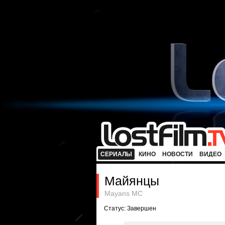
СЕРИАЛЫ
КИНО
НОВОСТИ
ВИДЕО
Майянцы
Mayans MC
Статус: Завершен