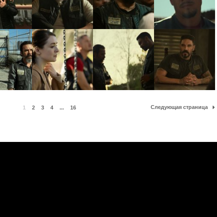
Следующая страница
1
2
3
4
...
16