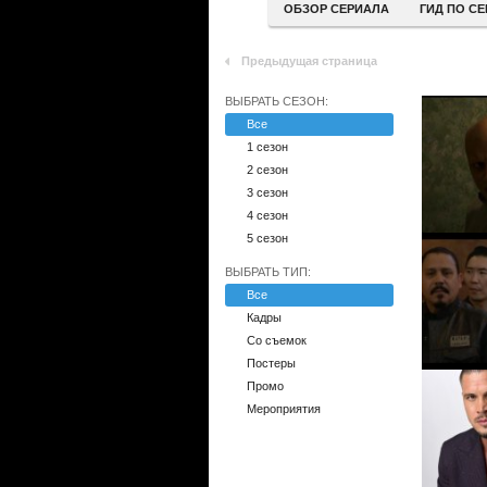
ОБЗОР СЕРИАЛА
ГИД ПО С
Предыдущая страница
ВЫБРАТЬ СЕЗОН:
Все
1 сезон
2 сезон
3 сезон
4 сезон
5 сезон
ВЫБРАТЬ ТИП:
Все
Кадры
Со съемок
Постеры
Промо
Мероприятия