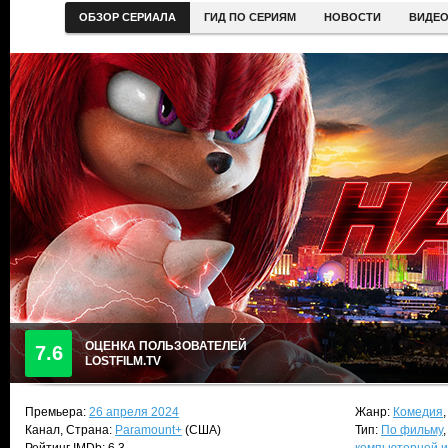
ОБЗОР СЕРИАЛА
ГИД ПО СЕРИЯМ
НОВОСТИ
ВИДЕ
ОЦЕНКА ПОЛЬЗОВАТЕЛЕЙ
7.6
LOSTFILM.TV
Премьера:
26 апреля 2024
Жанр:
Комедия
Канал, Страна:
Paramount+
(США)
Тип:
По фильму