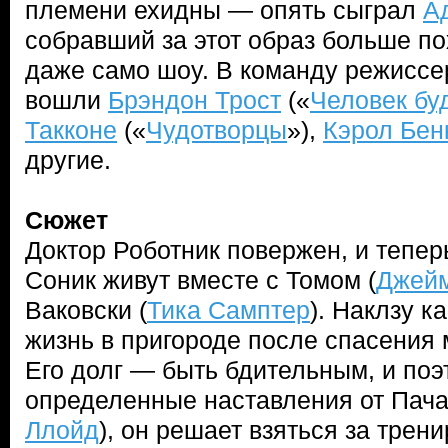
племени ехидны — опять сыграл
А
собравший за этот образ больше по
даже само шоу. В команду режиссе
вошли
Брэндон Трост
(«
Человек бу
Такконе
(«
Чудотворцы
»),
Кэрол Бен
другие.
Сюжет
Доктор Роботник повержен, и тепер
Соник живут вместе с Томом (
Джей
Ваковски (
Тика Самптер
). Наклзу к
жизнь в пригороде после спасения 
Его долг — быть бдительным, и поэ
определенные наставления от Пача
Ллойд
), он решает взяться за трен