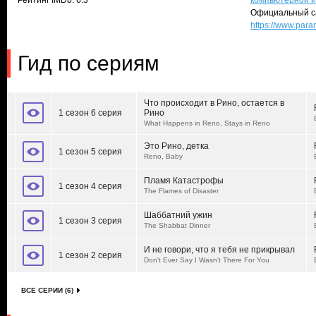
Рейтинг IMDb: 6.3
компьютерной и
Официальный с
https://www.par
Гид по сериям
Что происходит в Рино, остается в
1 сезон 6 серия
Рино
What Happens in Reno, Stays in Reno
Это Рино, детка
1 сезон 5 серия
Reno, Baby
Пламя Катастрофы
1 сезон 4 серия
The Flames of Disaster
Шаббатний ужин
1 сезон 3 серия
The Shabbat Dinner
И не говори, что я тебя не прикрывал
1 сезон 2 серия
Don't Ever Say I Wasn't There For You
ВСЕ СЕРИИ (6)