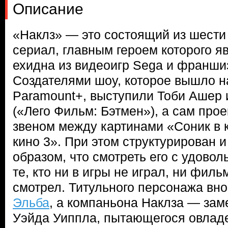
Описание
«Наклз» — это состоящий из шести
сериал, главным героем которого я
ехидна из видеоигр Sega и франши
Создателями шоу, которое вышло 
Paramount+, выступили Тоби Ашер
(«Лего Фильм: Бэтмен»), а сам про
звеном между картинами «Соник в к
кино 3». При этом структурирован и
образом, что смотреть его с удово
те, кто ни в игры не играл, ни фил
смотрел. Титульного персонажа вн
Эльба
, а компаньона Наклза — за
Уэйда Уиппла, пытающегося овлад