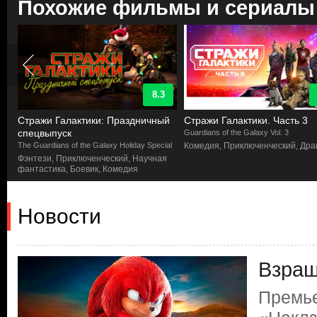
Похожие фильмы и сериалы
8.3
Стражи Галактики: Праздничный
Стражи Галактики. Часть 3
спецвыпуск
Guardians of the Galaxy Vol. 3
The Guardians of the Galaxy Holiday Special
Комедия, Приключенческий, Др
Фэнтези, Приключенческий, Научная
фантастика, Боевик, Комедия
Новости
Взращ
Премье