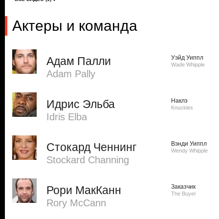
Актеры и команда
Уэйд Уиппл
Адам Палли
Wade Whipple
Adam Pally
Наклз
Идрис Эльба
Knuckles
Idris Elba
Вэнди Уиппл
Стокард Ченнинг
Wendy Whipple
Stockard Channing
Заказчик
Рори МакКанн
The Buyer
Rory McCann