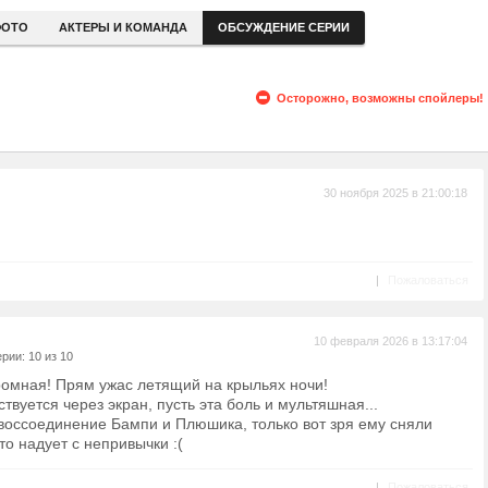
ОТО
АКТЕРЫ И КОМАНДА
ОБСУЖДЕНИЕ СЕРИИ
Осторожно, возможны спойлеры!
30 ноября 2025 в 21:00:18
|
Пожаловаться
10 февраля 2026 в 13:17:04
рии: 10 из 10
ромная! Прям ужас летящий на крыльях ночи!
твуется через экран, пусть эта боль и мультяшная...
 воссоединение Бампи и Плюшика, только вот зря ему сняли
то надует с непривычки :(
|
Пожаловаться