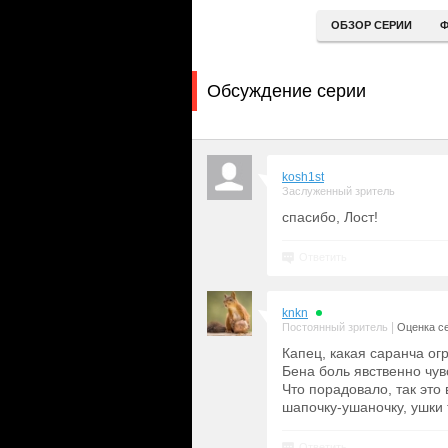
ОБЗОР СЕРИИ
Ф
Обсуждение серии
kosh1st
Заслуженный зритель
спасибо, Лост!
Ответить
knkn
|
Постоянный зритель
Оценка се
Капец, какая саранча ог
Бена боль явственно чувс
Что порадовало, так это
шапочку-ушаночку, ушки 
Ответить