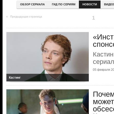
ОБЗОР СЕРИАЛА
ГИД ПО СЕРИЯМ
НОВОСТИ
ВИДЕ
Предыдущая страница
1
«Инст
спонс
Кастин
сериа
05 февраля 2
Кастинг
Почем
может
обсес