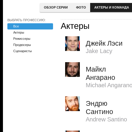
ОБЗОР СЕРИИ
ФОТО
АКТЕРЫ И КОМАНДА
ВЫБРАТЬ ПРОФЕССИЮ:
Актеры
Все
Актеры
Режиссеры
Джейк Лэси
Продюсеры
Jake Lacy
Сценаристы
Майкл
Ангарано
Michael Angaran
Эндрю
Сантино
Andrew Santino