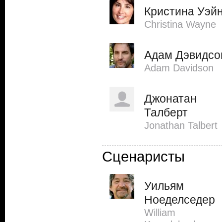
Кристина Уэй
Christina Wayne
Адам Дэвидсо
Adam Davidson
Джонатан
Талберт
Jonathan Talbert
Сценаристы
Уильям
Ноеделседер
William