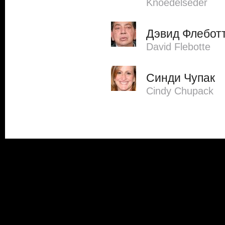
Knoedelseder
Дэвид Флебот
David Flebotte
Синди Чупак
Cindy Chupack