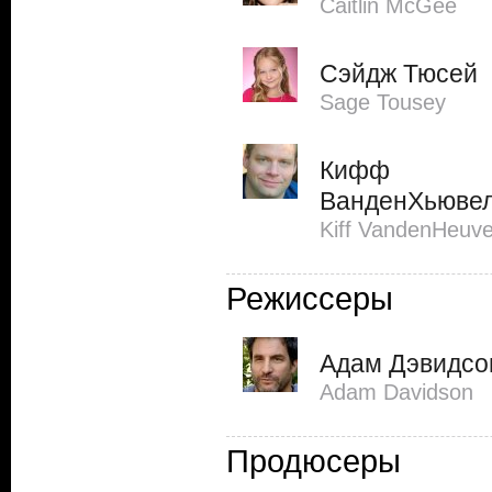
Caitlin McGee
Сэйдж Тюсей
Sage Tousey
Кифф
ВанденХьюве
Kiff VandenHeuve
Режиссеры
Адам Дэвидсо
Adam Davidson
Продюсеры