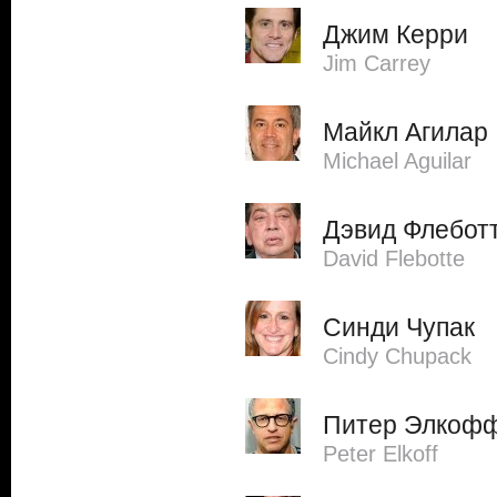
Джим Керри
Jim Carrey
Майкл Агилар
Michael Aguilar
Дэвид Флебот
David Flebotte
Синди Чупак
Cindy Chupack
Питер Элкоф
Peter Elkoff