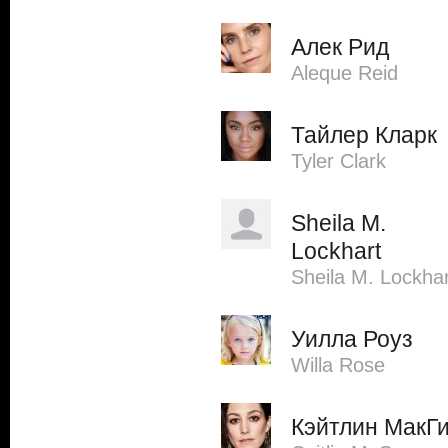
Алек Рид
Aleque Reid
Тайлер Кларк
Tyler Clark
Sheila M.
Lockhart
Sheila M. Lockhar
Уилла Роуз
Willa Rose
Кэйтлин МакГ