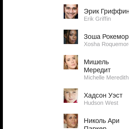
Эрик Гриффи
Erik Griffin
Зоша Рокемор
Xosha Roquemor
Мишель
Мередит
Michelle Meredith
Хадсон Уэст
Hudson West
Николь Ари
Паркер