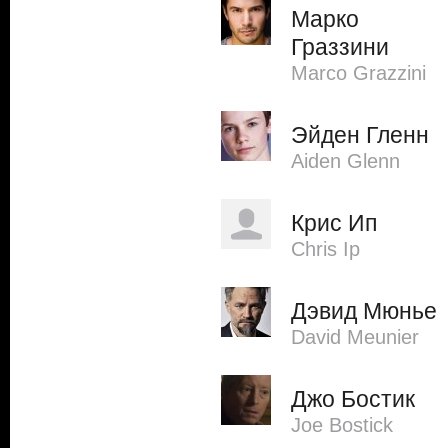
Марко
Граззини
Marco Grazzini
Эйден Гленн
Aiden Glenn
Крис Ип
Chris Ip
Дэвид Мюнье
David Meunier
Джо Бостик
Joe Bostick