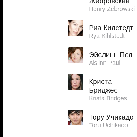
Жебровский
Henry Zebrowski
Риа Килстедт
Rya Kihlstedt
Эйслинн Пол
Aislinn Paul
Криста
Бриджес
Krista Bridges
Тору Учикадо
Toru Uchikado