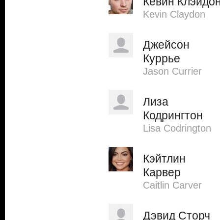
Кевин Клэйдо
Kevin Claydon
Джейсон
Куррье
Jason Currier
Лиза
Кодрингтон
Lisa Codrington
Кэйтлин
Карвер
Caitlin Carver
Дэвид Сторч