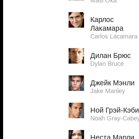
Masi Oka
Карлос
Лакамара
Carlos Lacamara
Дилан Брюс
Dylan Bruce
Джейк Мэнли
Jake Manley
Ной Грэй-Кэби
Noah Gray-Cabe
Неста Марли