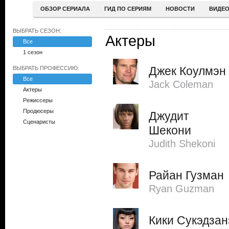
ОБЗОР СЕРИАЛА
ГИД ПО СЕРИЯМ
НОВОСТИ
ВИДЕ
ВЫБРАТЬ СЕЗОН:
Актеры
Все
1 сезон
Джек Коулмэн
ВЫБРАТЬ ПРОФЕССИЮ:
Все
Jack Coleman
Актеры
Режиссеры
Продюсеры
Джудит
Сценаристы
Шекони
Judith Shekoni
Райан Гузман
Ryan Guzman
Кики Сукэдзан