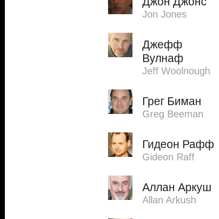
Джон Джонс
Jon Jones
Джефф
Вулнаф
Jeff Woolnough
Грег Биман
Greg Beeman
Гидеон Рафф
Gideon Raff
Аллан Аркуш
Allan Arkush