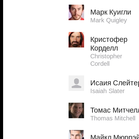
Марк Куигли
Mark Quigley
Кристофер
Корделл
Christopher
Cordell
Исаия Слейте
Isaiah Slater
Томас Митчел
Thomas Mitchell
Майкл Мюррэ