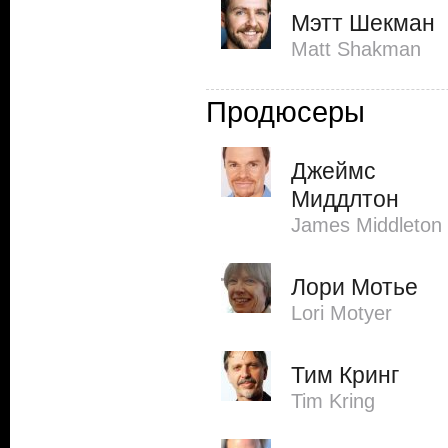
Мэтт Шекман
Matt Shakman
Продюсеры
Джеймс
Миддлтон
James Middleton
Лори Мотье
Lori Motyer
Тим Кринг
Tim Kring