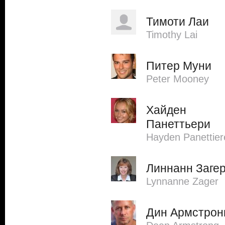
Тимоти Лаи
Timothy Lai
Питер Муни
Peter Mooney
Хайден
Панеттьери
Hayden Panettier
Линнанн Заге
Lynnanne Zager
Дин Армстрон