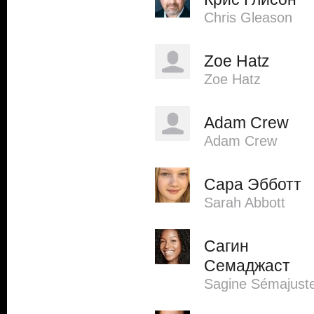
Chris Gleason
Zoe Hatz
Zoe Hatz
Adam Crew
Adam Crew
Сара Эбботт
Sarah Abbott
Сагин
Семаджаст
Sagine Sémajust