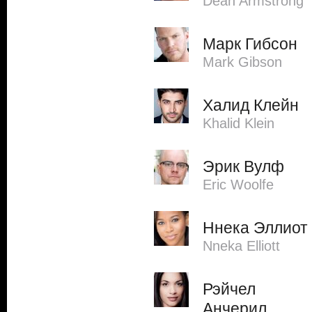
Dean Armstrong
Марк Гибсон
Mark Gibson
Халид Клейн
Khalid Klein
Эрик Вулф
Eric Woolfe
Ннека Эллиот
Nneka Elliott
Рэйчел
Анчерил