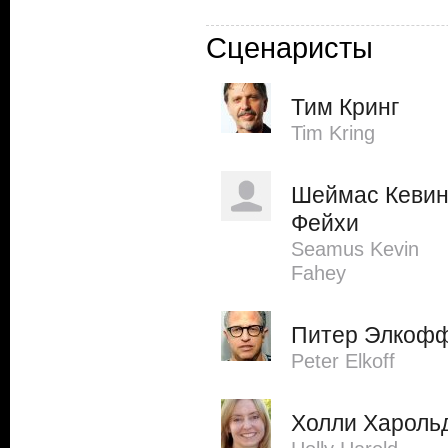
Сценаристы
Тим Кринг
Tim Kring
Шеймас Кеви
Фейхи
Seamus Kevin
Fahey
Питер Элкоф
Peter Elkoff
Холли Хароль