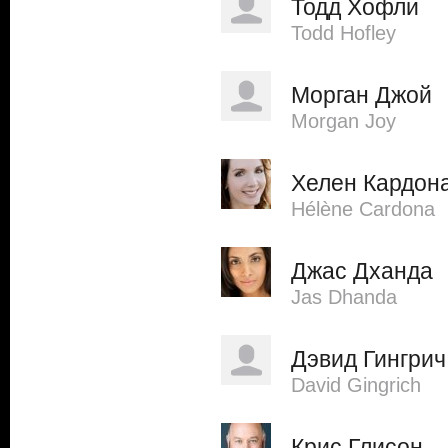
Тодд Хофли
Todd Hofley
Морган Джой
Morgan Joy
Хелен Кардон
Hélène Cardona
Джас Дханда
Jas Dhanda
Дэвид Гингрич
David Gingrich
Крис Глисон