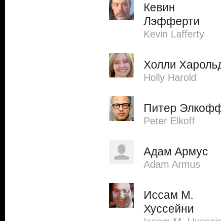
Кевин
Лэфферти
Kevin Lafferty
Холли Хароль
Holly Harold
Питер Элкоф
Peter Elkoff
Адам Армус
Adam Armus
Иссам М.
Хуссейни