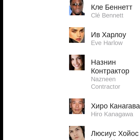
Кле Беннетт
Clé Bennett
Ив Харлоу
Eve Harlow
Назнин
Контрактор
Nazneen
Contractor
Хиро Канагава
Hiro Kanagawa
Люсиус Хойос