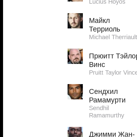
Lucius Hoyos
Майкл
Терриоль
Michael Therriaul
Прюитт Тэйло
Винс
Pruitt Taylor Vinc
Сендхил
Рамамурти
Sendhil
Ramamurthy
Джимми Жан-