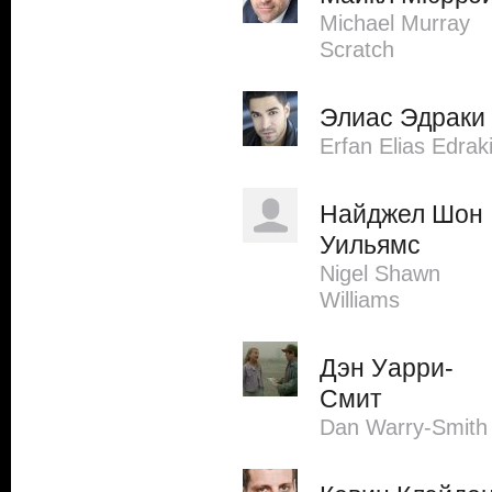
Michael Murray
Scratch
Элиас Эдраки
Erfan Elias Edrak
Найджел Шон
Уильямс
Nigel Shawn
Williams
Дэн Уарри-
Смит
Dan Warry-Smith