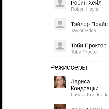
Робин Хейл
Robyn Hayle
Тэйлор Прайс
Taylor Price
Тоби Проктор
Toby Proctor
Режиссеры
Лариса
Кондрацки
Larysa Kondracki