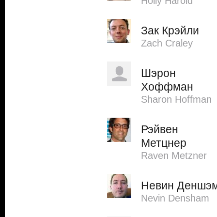
Holly Harold
Зак Крэйли
Zach Craley
Шэрон
Хоффман
Sharon Hoffman
Рэйвен
Метцнер
Raven Metzner
Невин Деншэ
Nevin Densham