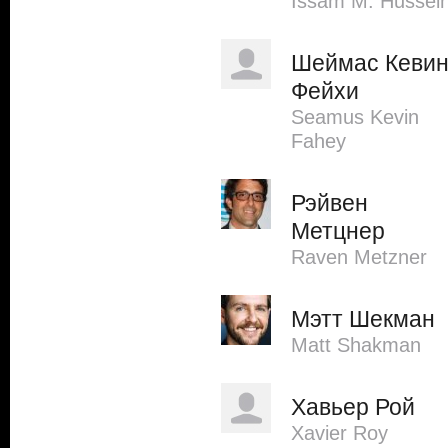
Issam M. Hussein
Шеймас Кеви
Фейхи
Seamus Kevin
Fahey
Рэйвен
Метцнер
Raven Metzner
Мэтт Шекман
Matt Shakman
Хавьер Рой
Xavier Roy