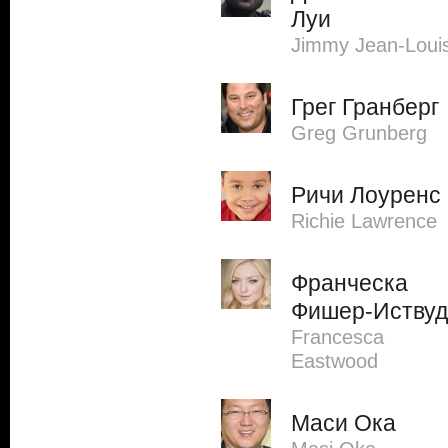
Луи
Jimmy Jean-Loui
Грег Гранберг
Greg Grunberg
Ричи Лоуренс
Richie Lawrence
Франческа
Фишер-Иствуд
Francesca
Eastwood
Маси Ока