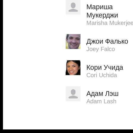
Мариша
Мукерджи
Marisha Mukerje
Джои Фалько
Joey Falco
Кори Учида
Cori Uchida
Адам Лэш
Adam Lash