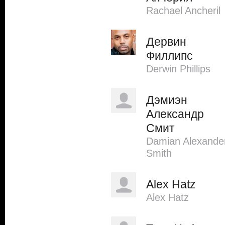
Rachael Ancheril
Дервин
Филлипс
Derwin Phillips
Дэмиэн
Александр
Смит
Damian Alexande
Smith
Alex Hatz
Alex Hatz