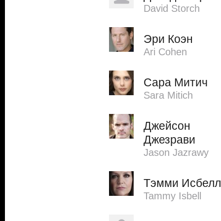
David Storch
Эри Коэн
Ari Cohen
Сара Митич
Sara Mitich
Джейсон
Джезрави
Jason Jazrawy
Тэмми Исбелл
Tammy Isbell