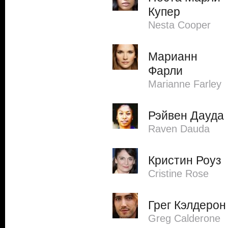
Купер
Nesta Cooper
Марианн
Фарли
Marianne Farley
Рэйвен Дауда
Raven Dauda
Кристин Роуз
Cristine Rose
Грег Кэлдерон
Greg Calderone