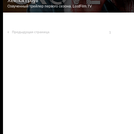
Хемлок Гроув
Озвученный трейлер первого сезона. LostFilm.TV
Предыдущая страница
1