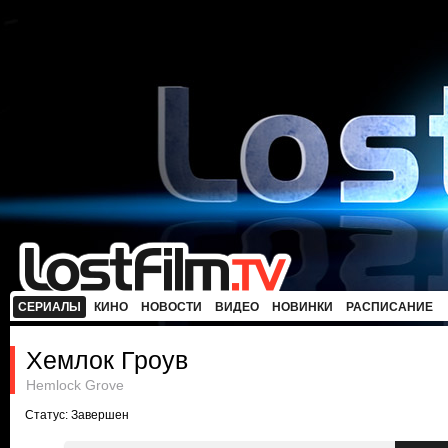
СЕРИАЛЫ
КИНО
НОВОСТИ
ВИДЕО
НОВИНКИ
РАСПИСАНИЕ
Хемлок Гроув
Hemlock Grove
Статус: Завершен