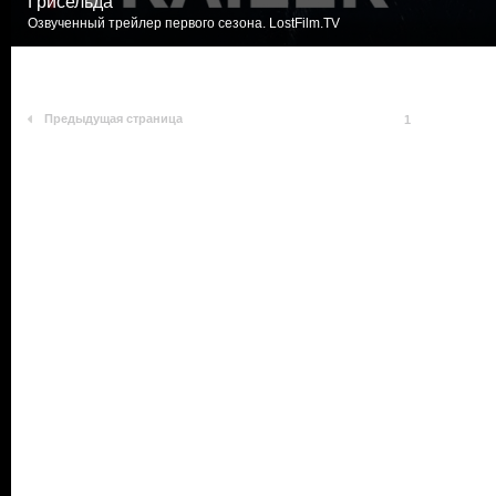
Грисельда
Озвученный трейлер первого сезона. LostFilm.TV
Предыдущая страница
1