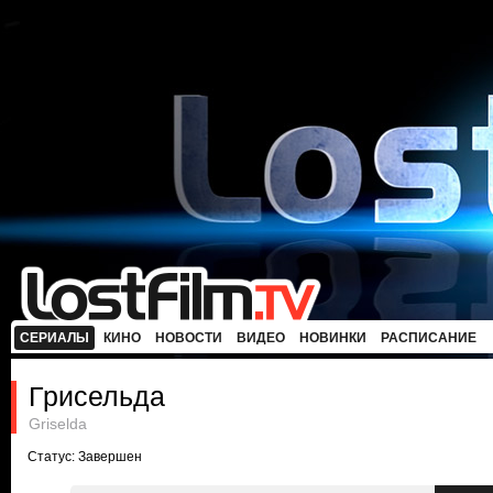
СЕРИАЛЫ
КИНО
НОВОСТИ
ВИДЕО
НОВИНКИ
РАСПИСАНИЕ
Грисельда
Griselda
Статус: Завершен