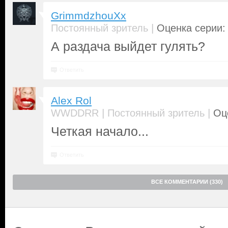
GrimmdzhouXx
|
Постоянный зритель
Оценка серии: 
А раздача выйдет гулять?
Ответить
Alex Rol
|
|
WWDDRR
Постоянный зритель
Оц
Четкая начало...
Ответить
ВСЕ КОММЕНТАРИИ (330)