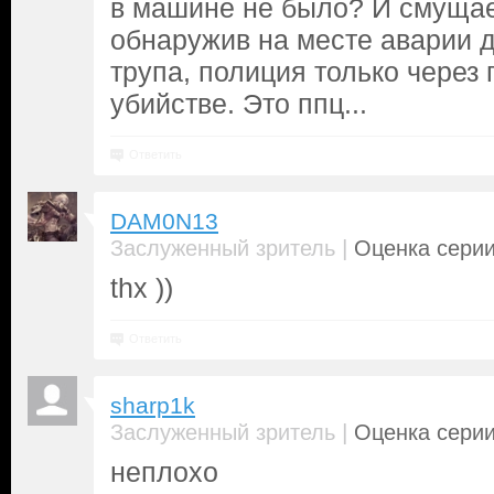
в машине не было? И смущает
обнаружив на месте аварии 
трупа, полиция только через 
убийстве. Это ппц...
Ответить
DAM0N13
|
Заслуженный зритель
Оценка серии
thx ))
Ответить
sharp1k
|
Заслуженный зритель
Оценка серии
неплохо