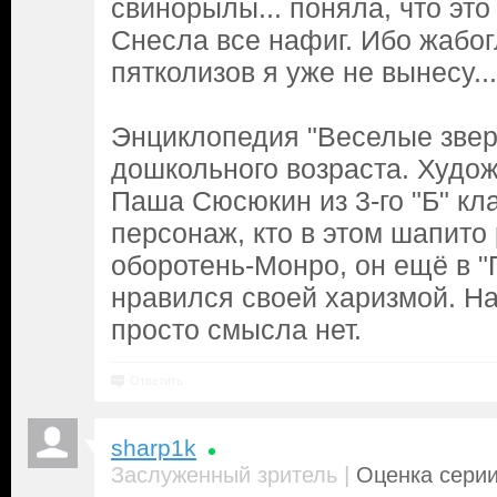
свинорылы... поняла, что это
Снесла все нафиг. Ибо жабог
пятколизов я уже не вынесу...
Энциклопедия "Веселые звер
дошкольного возраста. Худо
Паша Сюсюкин из 3-го "Б" кл
персонаж, кто в этом шапито 
оборотень-Монро, он ещё в "
нравился своей харизмой. Н
просто смысла нет.
Ответить
sharp1k
|
Заслуженный зритель
Оценка серии