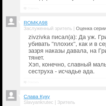
Ответить
ROMKA98
|
Заслуженный зритель
Оценка серии
zivzivka писал(а): Да уж. 
убивать "плохих", как и в с
зазря наказы давала, на Гр
тянет.
Хэп, конечно, славный малы
сеструха - исчадье ада.
Ответить
Слава Куку
|
Slavyankrutec
Зритель