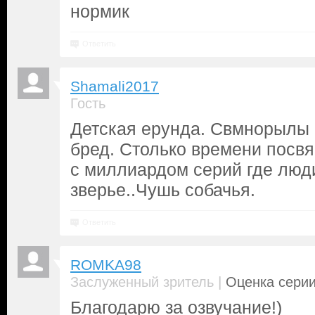
нормик
Ответить
Shamali2017
Гость
Детская ерунда. Свмнорылы к
бред. Столько времени посв
с миллиардом серий где люди
зверье..Чушь собачья.
Ответить
ROMKA98
|
Заслуженный зритель
Оценка серии
Благодарю за озвучание!)