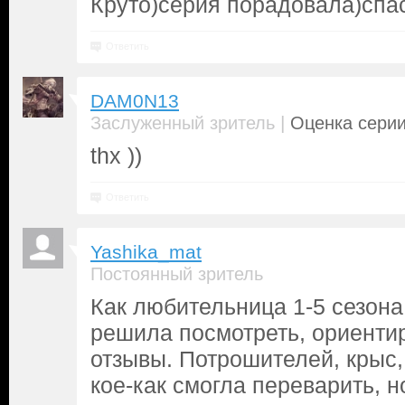
Круто)серия порадовала)спас
Ответить
DAM0N13
|
Заслуженный зритель
Оценка серии
thx ))
Ответить
Yashika_mat
Постоянный зритель
Как любительница 1-5 сезона
решила посмотреть, ориенти
отзывы. Потрошителей, крыс,
кое-как смогла переварить, н