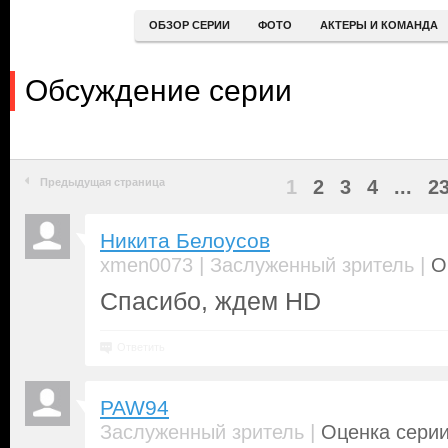
ОБЗОР СЕРИИ
ФОТО
АКТЕРЫ И КОМАНДА
Обсуждение серии
Предыдущая страница
1
2
3
4
...
2
Никита Белоусов
|
|
xmen0073
Заслуженный зритель
О
Спасибо, ждем HD
Ответить
PAW94
|
Заслуженный зритель
Оценка серии