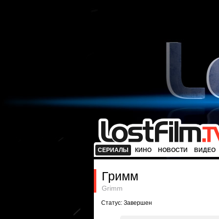
СЕРИАЛЫ
КИНО
НОВОСТИ
ВИДЕО
Гримм
Grimm
Статус: Завершен