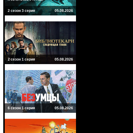
2 сезон 3 серия
05.08.2026
2 сезон 1 серия
05.08.2026
6 сезон 1 серия
05.08.2026