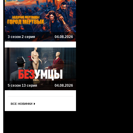
3 сезон 2 серия
04.08.2026
5 сезон 13 серия
04.08.2026
ВСЕ НОВИНКИ