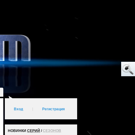
Вход
|
Регистрация
НОВИНКИ
СЕРИЙ
/
СЕЗОНОВ