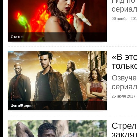
Гид по
сериа
06 ноября 20
Статья
«В эт
тольк
Озвуче
сериал
25 июля 2017
Фото/Видео
Стрел
закля