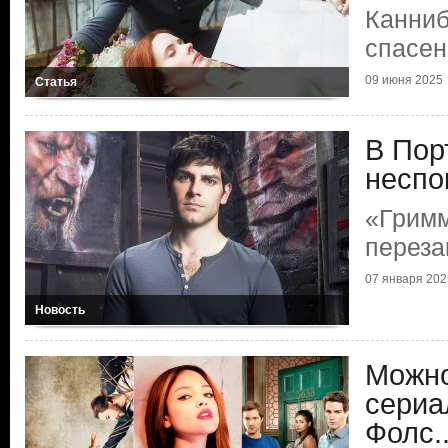
Канниб
спасен
09 июня 2025
Статья
В Пор
неспо
«Гримм
переза
07 января 202
Новость
Можно
сериа
Фолс..