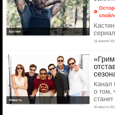
Остор
спойл
Кастин
сериал
Кастинг
16 апреля 20
«Грим
отста
сезон
Канал
о том,
станет
Новость
30 августа 20