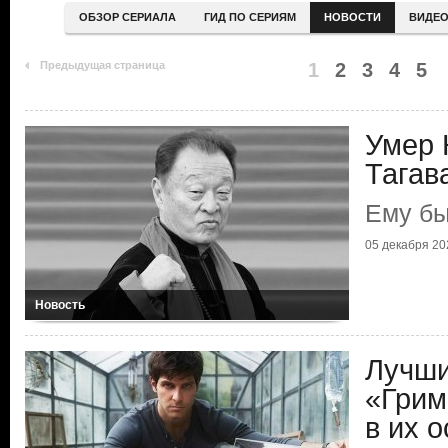
ОБЗОР СЕРИАЛА
ГИД ПО СЕРИЯМ
НОВОСТИ
ВИДЕ
Предыдущая страница
1
2
3
4
5
Умер 
Тагав
Ему бы
05 декабря 20
Новость
Лучши
«Грим
в их о