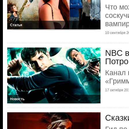
Что мо
соскуч
вампи
Статья
10 сентября 2
NBC в
Потро
Канал 
«Грим
17 октября 20
Новость
Сказк