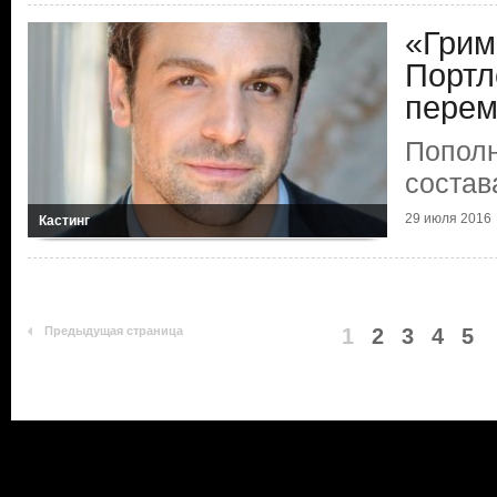
«Грим
Портл
пере
Пополн
состав
29 июля 2016
Кастинг
Предыдущая страница
1
2
3
4
5