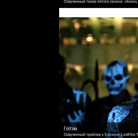
Озвученный тизер пятого сезона: «Конец 
Готэм
Озвученный трейлер к 5 сезону. LostFilm.