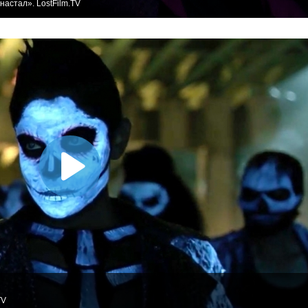
настал». LostFilm.TV
TV