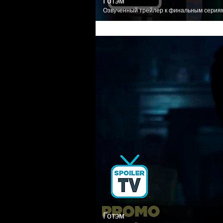
Готэм
Озвученный трейлер к финальным сериям:
Готэм