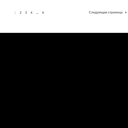
Следующая страница
1
2
3
4
...
6
е
|
Официальная группа в VK
ы
|
Обратная связь
|
RSS
ие материалов сайта запрещено.