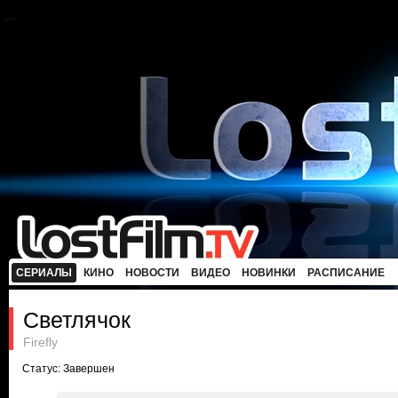
СЕРИАЛЫ
КИНО
НОВОСТИ
ВИДЕО
НОВИНКИ
РАСПИСАНИЕ
Светлячок
Firefly
Статус: Завершен