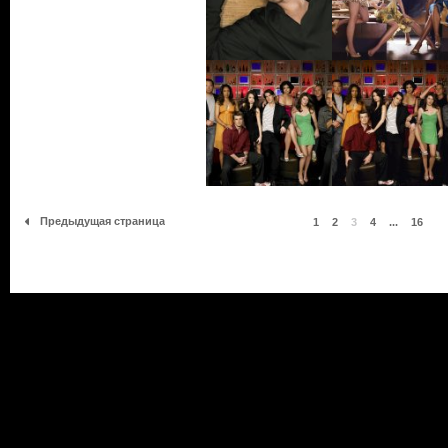
Предыдущая страница
1
2
3
4
...
16