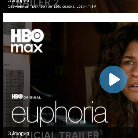
Эйфория
Озвученный трейлер третьего сезона. LostFilm.TV
Эйфория