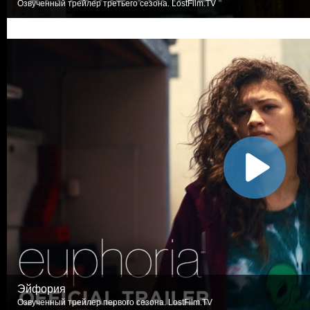
Озвученный трейлер третьего сезона. LostFilm.TV
Эйфория
Озвученный трейлер первого сезона. LostFilm.TV