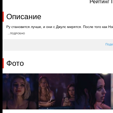
Рейтинг 
Описание
Ру становится лучше, и они с Джулс мирятся. После того как Н
крадет у него видеозапись с Кэлом и Джулс. Кэсси решает прер
…ПОДРОБНО
Джулс решают вместе сбежать из города. Но в последний момен
Поде
Фото