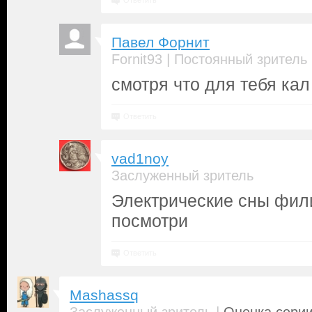
Ответить
Павел Форнит
|
Fornit93
Постоянный зритель
смотря что для тебя кал 
Ответить
vad1noy
Заслуженный зритель
Электрические сны фил
посмотри
Ответить
Mashassq