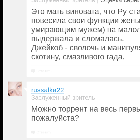
|
Заслуженный зритель
Оценка серии
Это мать виновата, что Ру ст
повесила свои функции жены
умирающим мужем) на малоле
выдержала и сломалась.
Джейкоб - сволочь и манипул
скотину, смазливого гада.
Ответить
russalka22
Заслуженный зритель
Можно торрент на весь перв
пожалуйста?
Ответить