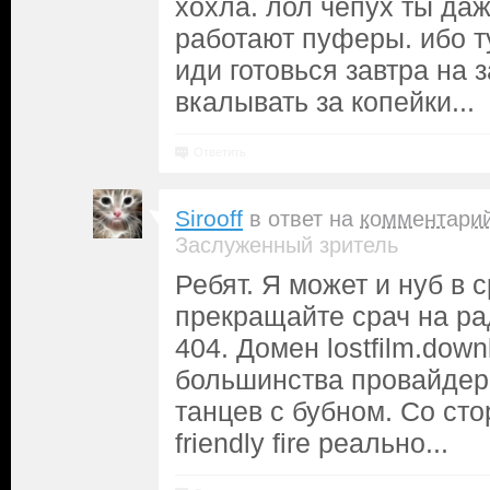
хохла. лол чепух ты да
работают пуферы. ибо т
иди готовься завтра на 
вкалывать за копейки...
Ответить
Sirooff
в ответ на
комментари
Заслуженный зритель
Ребят. Я может и нуб в 
прекращайте срач на ра
404. Домен lostfilm.dow
большинства провайдер
танцев с бубном. Со ст
friendly fire реально...