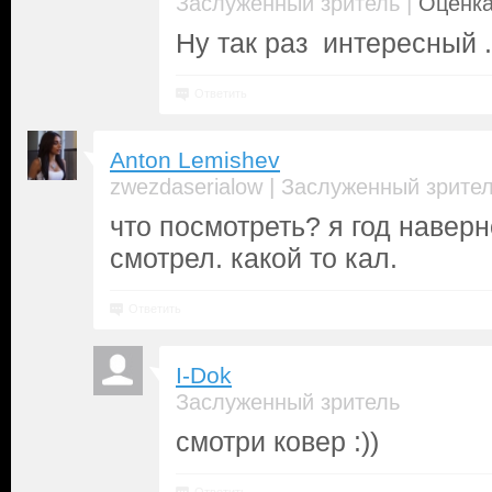
|
Заслуженный зритель
Оценка
Ну так раз интересный 
Ответить
Anton Lemishev
|
zwezdaserialow
Заслуженный зрите
что посмотреть? я год наверн
смотрел. какой то кал.
Ответить
I-Dok
Заслуженный зритель
смотри ковер :))