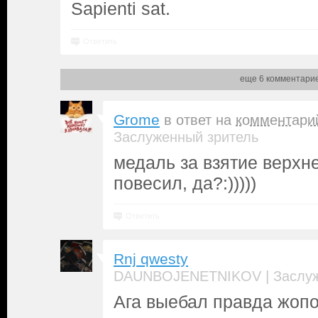
Sapienti sat.
Ответить
еще 6 комментари
Grome
в ответ на
комментари
Заслуженный зритель
медаль за взятие верхне
повесил, да?:)))))
Ответить
Rnj qwesty
|
DAUNBOJENETNIKOV
Заслу
Ага выебал правда жоп