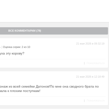
ВСЕ КОММЕНТАРИИ (78)
21 мая 2026 в 09:32:19
|
ь
Оценка серии: 2 из 10
ха эту корову?
|
Пожаловаться
21 мая 2026 в 12:18:49
наж из всей семейки Датонов!По мне она сводного брата по
ала к плохим поступкам!
|
Пожаловаться