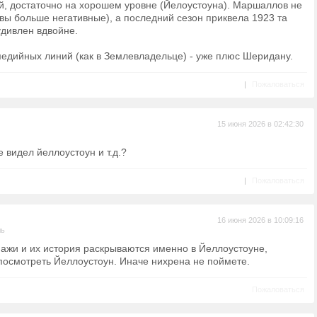
й, достаточно на хорошем уровне (Йелоустоуна). Маршаллов не
ывы больше негативные), а последний сезон приквела 1923 та
удивлен вдвойне.
омедийных линий (как в Землевладельце) - уже плюс Шеридану.
|
Пожаловаться
15 июня 2026 в 02:42:30
е видел йеллоустоун и т.д.?
|
Пожаловаться
16 июня 2026 в 10:09:16
ль
ажи и их история раскрываются именно в Йеллоустоуне,
посмотреть Йеллоустоун. Иначе нихрена не поймете.
Пожаловаться