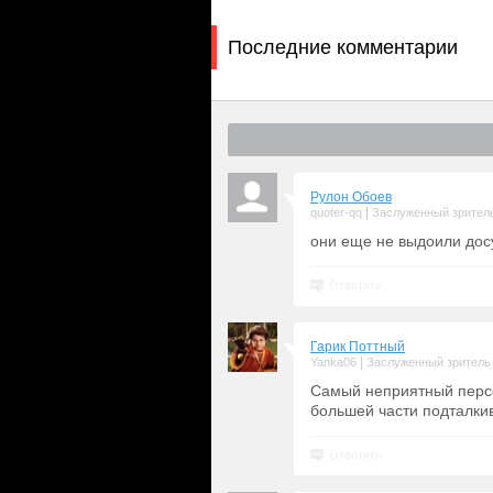
Последние комментарии
Рулон Обоев
|
quoter-qq
Заслуженный зрител
они еще не выдоили досу
Ответить
Гарик Поттный
|
Yanka06
Заслуженный зритель
Самый неприятный персо
большей части подталкив
Ответить