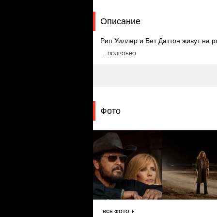
Описание
Рип Уиллер и Бет Даттон живут на 
несогласной со взглядами Бьюлы Дже
…ПОДРОБНО
время как Рип конфликтует с сыном
под арест.
Фото
ВСЕ ФОТО