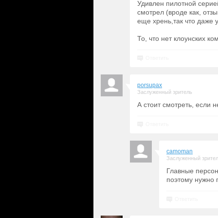
Удивлен пилотной серие
смотрел (вроде как, отз
еще хрень,так что даже 
То, что нет клоунских к
Ответить
porsupax
Заслуженный зритель
А стоит смотреть, если н
Ответить
camoman
Заслуженный зрите
Главные персон
поэтому нужно 
Ответить