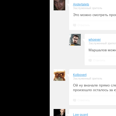
Andertalets
Заслуженный зритель
Это можно смотреть про
Ответить
whoever
Заслуженный зрите
Маршалов можно
Ответить
Kolbovert
Заслуженный зритель
Ой ну вначале прямо сле
произошло осталось за 
Ответить
Law guard