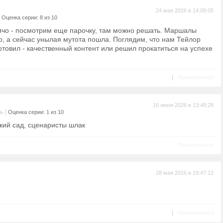
24 мая 2026 в 14:08:05
|
Оценка серии: 8 из 10
ичо - посмотрим еще парочку, там можно решать. Маршалы
, а сейчас унылая мутота пошла. Поглядим, что нам Тейлор
отовил - качественный контент или решил прокатиться на успехе
|
Пожаловаться
16 июня 2026 в 13:48:28
|
ль
Оценка серии: 1 из 10
кий сад, сценаристы шлак
Пожаловаться
28 мая 2026 в 19:47:12
|
Пожаловаться