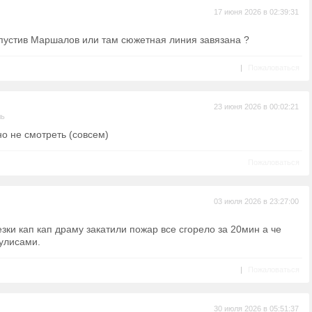
17 июня 2026 в 02:39:31
пустив Маршалов или там сюжетная линия завязана ?
|
Пожаловаться
23 июня 2026 в 00:02:21
ль
 не смотреть (совсем)
Пожаловаться
03 июля 2026 в 23:27:00
зки кап кап драму закатили пожар все сгорело за 20мин а че
кулисами.
|
Пожаловаться
30 июля 2026 в 05:51:37