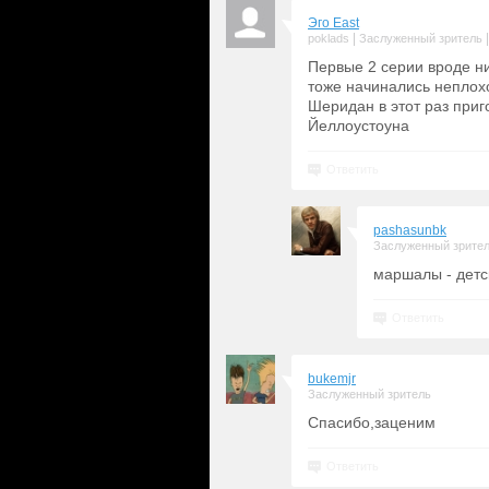
Эго East
|
poklads
Заслуженный зритель
Первые 2 серии вроде н
тоже начинались неплохо
Шеридан в этот раз приг
Йеллоустоуна
Ответить
pashasunbk
Заслуженный зрите
маршалы - детс
Ответить
bukemjr
Заслуженный зритель
Спасибо,заценим
Ответить