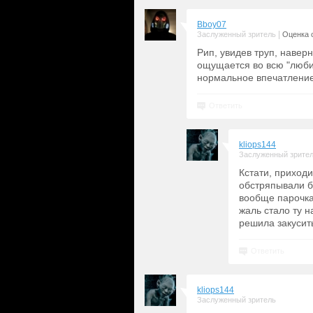
Bboy07
|
Заслуженный зритель
Оценка с
Рип, увидев труп, навер
ощущается во всю "люби
нормальное впечатление.
Ответить
kliops144
Заслуженный зрите
Кстати, приход
обстряпывали бе
вообще парочка 
жаль стало ту н
решила закусить
Ответить
kliops144
Заслуженный зритель