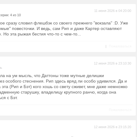
11 июня 2026 в 04:20:00
ерии: 4 из 10
ное сразу словил флешбэк со своего прежнего "вокзала" :D. Уже
мые" повесточки. И ведь, сам Рип и даже Картер оставляют
 Но эта рыжая бестия что-то с чем-то...
|
Пожаловаться
12 июня 2026 в 23:10:30
ль
ила на ум мысль, что Даттоны тоже мутные делишки
з особого стеснения. Рип здесь вряд ли особо удивился. Да и
эта (Рип и Бэт) кого хошь со свету сживет, мне даже немножко
адменную старушку, владелицу крупного ранчо, когда она
ся с Бэт.
Пожаловаться
12 июня 2026 в 23:15:20