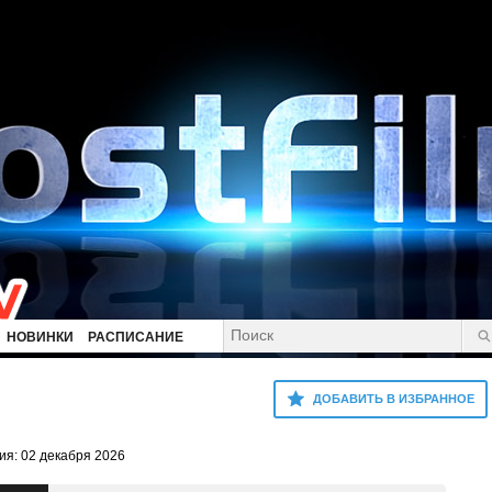
НОВИНКИ
РАСПИСАНИЕ
ДОБАВИТЬ В ИЗБРАННОЕ
я: 02 декабря 2026