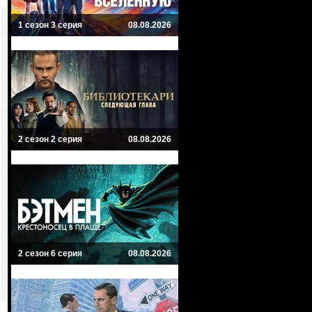
1 сезон 3 серия
08.08.2026
2 сезон 2 серия
08.08.2026
2 сезон 6 серия
08.08.2026