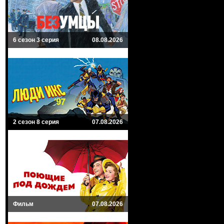
6 сезон 3 серия
08.08.2026
2 сезон 8 серия
07.08.2026
Фильм
07.08.2026