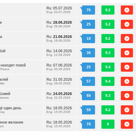
Ru:
05.07.2026
76
9.2
Eng: 03.07.2026
и
Ru:
28.06.2026
25
9.2
s
Eng: 26.06.2026
ха
Ru:
21.06.2026
18
9.2
Eng: 19.06.2026
бой
Ru:
14.06.2026
36
9.3
Eng: 12.06.2026
находят покой
Ru:
07.06.2026
25
9.4
d Peace
Eng: 05.06.2026
реляй
Ru:
31.05.2026
57
9.4
llet
Eng: 29.05.2026
Божий
Ru:
24.05.2026
88
9.3
siness
Eng: 22.05.2026
ё один день
Ru:
18.05.2026
59
9.2
 Day
Eng: 15.05.2026
нное желание
Ru:
18.05.2026
78
9
ant
Eng: 15.05.2026