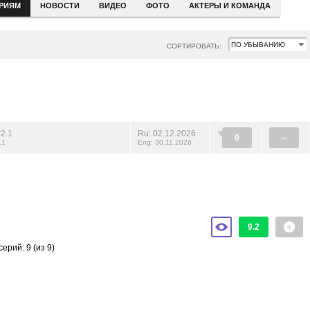
ЕРИЯМ
НОВОСТИ
ВИДЕО
ФОТО
АКТЕРЫ И КОМАНДА
СОРТИРОВАТЬ:
2.1
Ru: 02.12.2026
0
--
.1
Eng: 30.11.2026
9.2
серий: 9
(из 9)