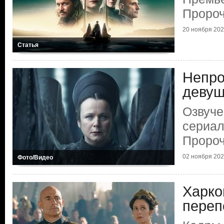
Пророч
20 ноября 20
Статья
Непро
девуш
Озвуче
сериал
Пророч
02 ноября 20
Фото/Видео
Харко
переп