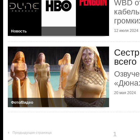
WBD о
кабель
громки
12 июля 2024
Новость
Сестр
всего
Озвуче
«Дюна:
20 мая 2024
Фото/Видео
Предыдущая страница
1