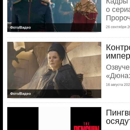
Кадры
о сери
Пророч
26 сентября 2
Фото/Видео
Контр
импер
Озвуче
«Дюна:
16 августа 20
Фото/Видео
Пингв
осяду