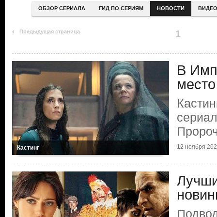
ОБЗОР СЕРИАЛА
ГИД ПО СЕРИЯМ
НОВОСТИ
ВИДЕ
Предыдущая страница
1
В Имп
место
Кастин
сериал
Пророч
12 ноября 20
Кастинг
Лучши
новин
Подвод