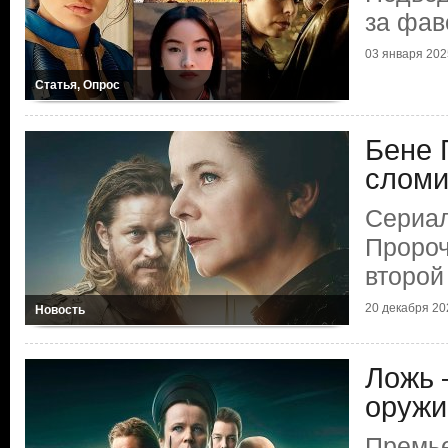
за фав
03 января 202
Статья, Опрос
Бене 
сломи
Сериа
Пророч
второй
20 декабря 20
Новость
Ложь 
оружи
Премье