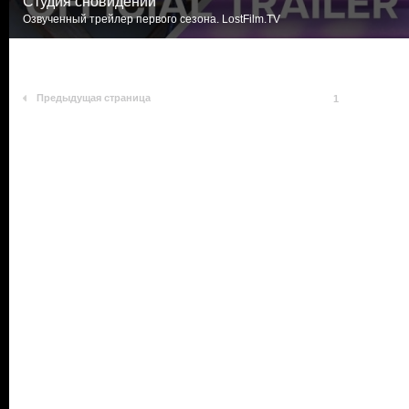
Студия сновидений
Озвученный трейлер первого сезона. LostFilm.TV
Предыдущая страница
1