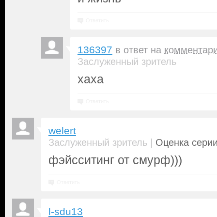
Ответить
136397
в ответ на
комментар
Заслуженный зритель
хаха
Ответить
welert
|
Заслуженный зритель
Оценка серии
фэйсситинг от смурф)))
Ответить
l-sdu13