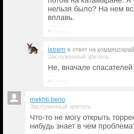
потом на катамаране. А
нельзя было? На нем вс
вплавь.
Ответить
istrem
в ответ на
комментари
Заслуженный зритель
Не, вначале спасателей
Ответить
mekhti.beno
Заслуженный зритель
Что-то не могу открыть торре
нибудь знает в чем проблем