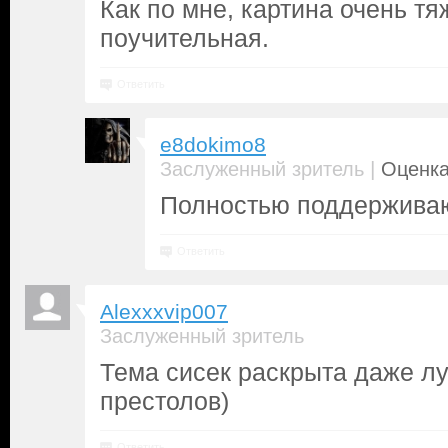
Как по мне, картина очень тя
поучительная.
Ответить
e8dokimo8
|
Заслуженный зритель
Оценка
Полностью поддержива
Ответить
Alexxxvip007
Заслуженный зритель
Тема сисек раскрыта даже лу
престолов)
Ответить