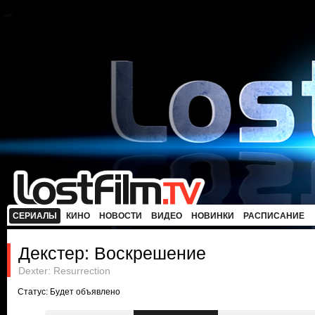
СЕРИАЛЫ
КИНО
НОВОСТИ
ВИДЕО
НОВИНКИ
РАСПИСАНИЕ
Декстер: Воскрешение
Dexter: Resurrection
Статус: Будет объявлено