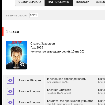
ОБЗОР СЕРИАЛА
ГИД ПО СЕРИЯМ
НОВОСТИ
ВИДЕ
ВЫБРАТЬ СЕЗОН:
1 сезон
Статус: Завершен
Год: 2025
Количество вышедших серий: 10
(из 10)
И всеобщая справедливость
Ru:
0
1 сезон 10 серия
And Justice For All...
Eng: 
Касание Энджела
Ru:
3
1 сезон 9 серия
Touched By An Ángel
Eng: 
Комната, где происходят убийства
Ru:
2
1 сезон 8 серия
The Kill Room Where It Happens
Eng: 