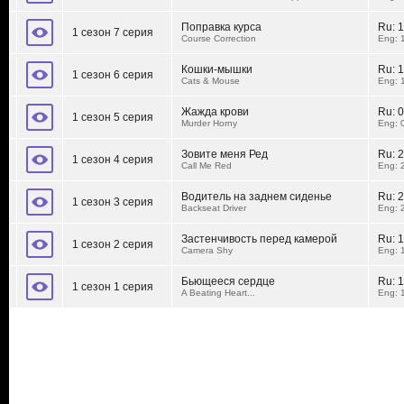
Поправка курса
Ru:
1
1 сезон 7 серия
Course Correction
Eng: 
Кошки-мышки
Ru:
1
1 сезон 6 серия
Cats & Mouse
Eng: 
Жажда крови
Ru:
0
1 сезон 5 серия
Murder Horny
Eng: 
Зовите меня Ред
Ru:
2
1 сезон 4 серия
Call Me Red
Eng: 
Водитель на заднем сиденье
Ru:
2
1 сезон 3 серия
Backseat Driver
Eng: 
Застенчивость перед камерой
Ru:
1
1 сезон 2 серия
Camera Shy
Eng: 
Бьющееся сердце
Ru:
1
1 сезон 1 серия
A Beating Heart...
Eng: 