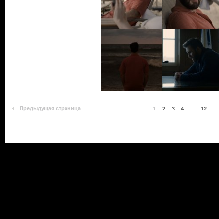
Предыдущая страница
1
2
3
4
...
12