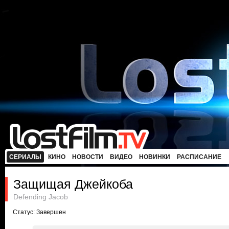
СЕРИАЛЫ
КИНО
НОВОСТИ
ВИДЕО
НОВИНКИ
РАСПИСАНИЕ
Защищая Джейкоба
Defending Jacob
Статус: Завершен