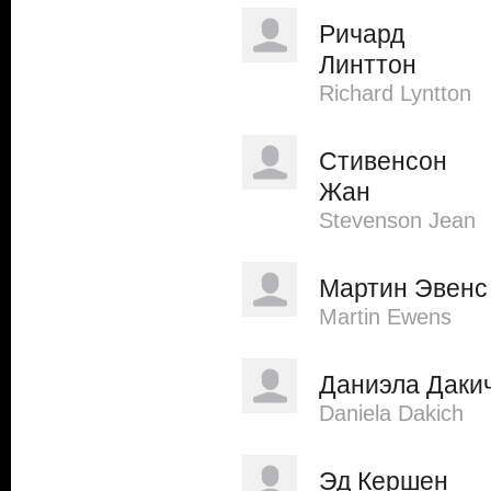
Ричард
Линттон
Richard Lyntton
Стивенсон
Жан
Stevenson Jean
Мартин Эвенс
Martin Ewens
Даниэла Даки
Daniela Dakich
Эд Кершен