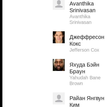
Avanthika
Srinivasan
Avanthika
Srinivasan
Джеффресон
Кокс
Jefferson Cox
Яхуда Бэйн
Браун
Yahudah Bane
Brown
Райан Янгвун
Ким