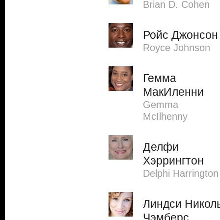
Brian D. Cohen
Ройс Джонсон
Royce Johnson
Гемма
МакИленни
Gemma
McIlhenny
Делфи
Хэррингтон
Delphi Harrington
Линдси Никол
Чэмберс