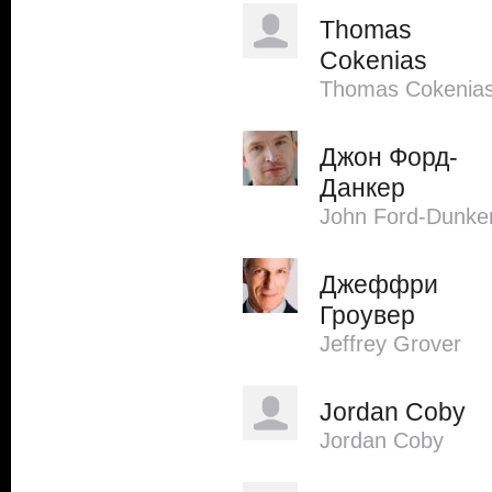
Thomas
Cokenias
Thomas Cokenia
Джон Форд-
Данкер
John Ford-Dunke
Джеффри
Гроувер
Jeffrey Grover
Jordan Coby
Jordan Coby