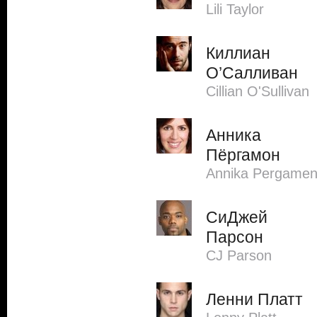
Lili Taylor
Киллиан
О’Салливан
Cillian O'Sullivan
Анника
Пёргамон
Annika Pergamen
СиДжей
Парсон
CJ Parson
Ленни Платт