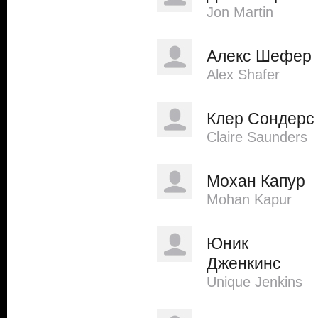
Jon Martin
Алекс Шефер
Alex Shafer
Клер Сондерс
Claire Saunders
Мохан Капур
Mohan Kapur
Юник
Дженкинс
Unique Jenkins