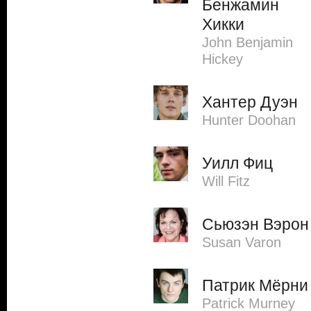
Бенжамин
Хикки
John Benjamin
Hickey
Хантер Дуэн
Hunter Doohan
Уилл Фиц
Will Fitz
Сьюзэн Вэрон
Susan Varon
Патрик Мёрни
Patrick Murney