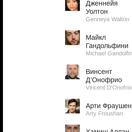
Дженнейя
Уолтон
Genneya Walton
Майкл
Гандольфини
Michael Gandolfin
Винсент
Д’Онофрио
Vincent D'Onofrio
Арти Фраушен
Arty Froushan
Хамиш Аллан-