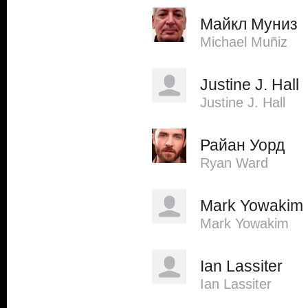
Майкл Муниз
Michael Muñiz
Justine J. Hall
Justine J. Hall
Райан Уорд
Ryan Ward
Mark Yowakim
Mark Yowakim
Ian Lassiter
Ian Lassiter