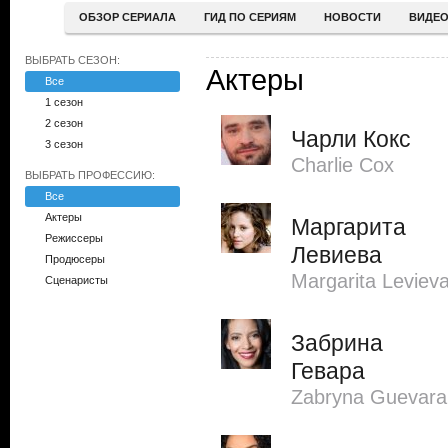
ОБЗОР СЕРИАЛА
ГИД ПО СЕРИЯМ
НОВОСТИ
ВИДЕ
ВЫБРАТЬ СЕЗОН:
Актеры
Все
1 сезон
2 сезон
Чарли Кокс
3 сезон
Charlie Cox
ВЫБРАТЬ ПРОФЕССИЮ:
Все
Актеры
Маргарита
Режиссеры
Левиева
Продюсеры
Margarita Leviev
Сценаристы
Забрина
Гевара
Zabryna Guevara