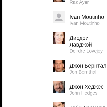
Raz Ayer
Ivan Moutinho
Ivan Moutinho
Дирдри
Лавджой
Deirdre Lovejoy
Джон Бернтал
Jon Bernthal
Джон Хеджес
John Hedges