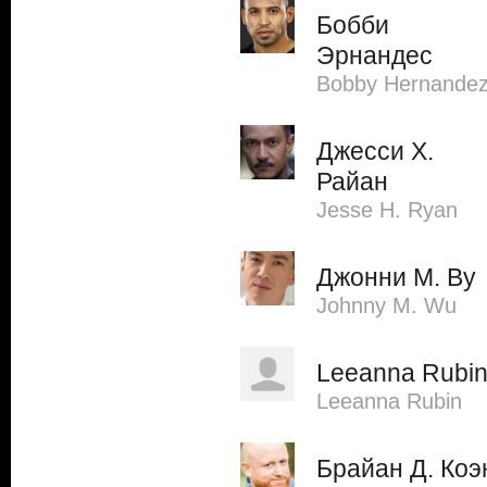
Бобби
Эрнандес
Bobby Hernande
Джесси Х.
Райан
Jesse H. Ryan
Джонни М. Ву
Johnny M. Wu
Leeanna Rubi
Leeanna Rubin
Брайан Д. Коэ