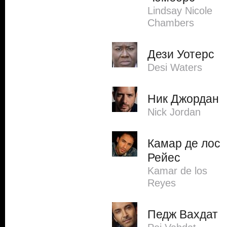
Lindsay Nicole
Chambers
Дези Уотерс
Desi Waters
Ник Джордан
Nick Jordan
Камар де лос
Рейес
Kamar de los
Reyes
Педж Вахдат