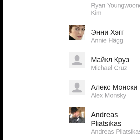
Ryan Youngwoon
Kim
Энни Хэгг
Annie Hägg
Майкл Круз
Michael Cruz
Алекс Монски
Alex Monsky
Andreas
Pliatsikas
Andreas Pliatsika