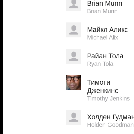
Brian Munn
Brian Munn
Майкл Аликс
Michael Alix
Райан Тола
Ryan Tola
Тимоти
Дженкинс
Timothy Jenkins
Холден Гудма
Holden Goodman