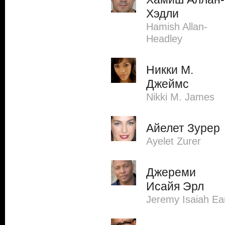
Хэдли
Hamish Allan-
Headley
Никки М.
Джеймс
Nikki M. James
Айелет Зурер
Ayelet Zurer
Джереми
Исайя Эрл
Jeremy Isaiah Ear