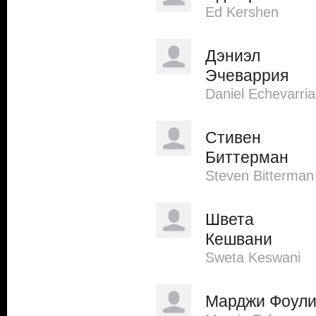
Ed Kershen
Дэниэл
Эчеваррия
Daniel Echevarria
Стивен
Биттерман
Steven Bitterman
Швета
Кешвани
Sweta Keswani
Марджи Фоул