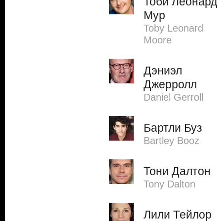
Тоби Леонард
Мур
Toby Leonard
Moore
Дэниэл
Джерролл
Daniel Gerroll
Бартли Буз
Bartley Booz
Тони Далтон
Tony Dalton
Лили Тейлор