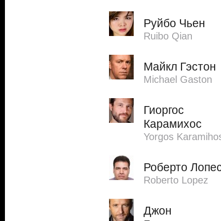
Руйбо Чьен
Ruibo Qian
Майкл Гэстон
Michael Gaston
Гиоргос
Карамихос
Yorgos Karamiho
Роберто Лопе
Roberto Lopez
Джон