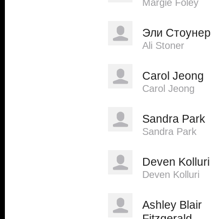
Margie Foley
Эли Стоунер
Ali Stoner
Carol Jeong
Carol Jeong
Sandra Park
Sandra Park
Deven Kolluri
Deven Kolluri
Ashley Blair
Fitzgerald