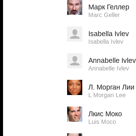
Марк Геллер
Marc Geller
Isabella Ivlev
Isabella Ivlev
Annabelle Ivlev
Annabelle Ivlev
Л. Морган Лии
L Morgan Lee
Лкис Моко
Luis Moco