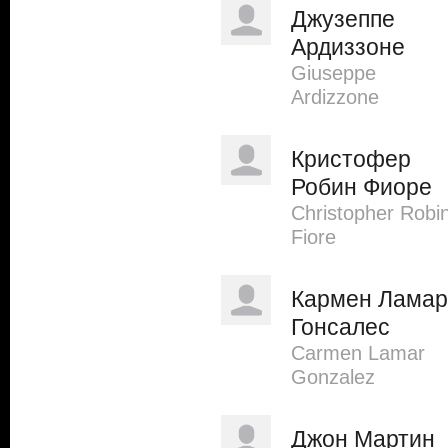
Джузеппе
Ардиззоне
Giuseppe
Ardizzone
Кристофер
Робин Фиоре
Christopher Robi
Fiore
Кармен Ламар
Гонсалес
Carmen Lamar
Gonzalez
Джон Мартин