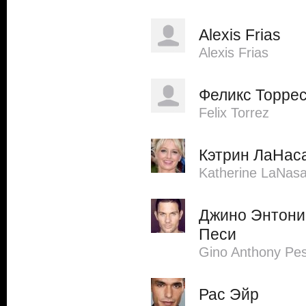
Alexis Frias
Alexis Frias
Феликс Торре
Felix Torrez
Кэтрин ЛаНас
Katherine LaNas
Джино Энтони
Песи
Gino Anthony Pes
Рас Эйр