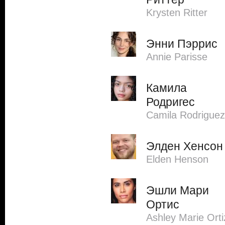
Krysten Ritter
Энни Пэррис
Annie Parisse
Камила
Родригес
Camila Rodriguez
Элден Хенсон
Elden Henson
Эшли Мари
Ортис
Ashley Marie Orti