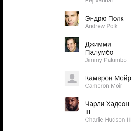
Pej Vahdat
Эндрю Полк
Andrew Polk
Джимми
Палумбо
Jimmy Palumbo
Камерон Мой
Cameron Moir
Чарли Хадсон
III
Charlie Hudson II