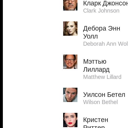
Кларк Джонсо
Clark Johnson
Дебора Энн
Уолл
Deborah Ann Wol
Мэттью
Лиллард
Matthew Lillard
Уилсон Бетел
Wilson Bethel
Кристен
Риттер