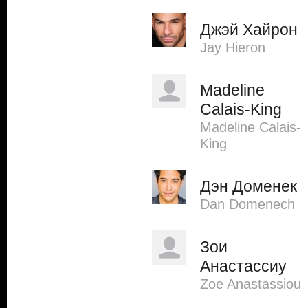
Джэй Хайрон
Jay Hieron
Madeline
Calais-King
Madeline Calais-
King
Дэн Доменек
Dan Domenech
Зои
Анастассиу
Zoe Anastassiou