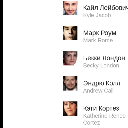
Кайл Лейбови
Kyle Jacob
Марк Роум
Mark Rome
Бекки Лондон
Becky London
Эндрю Колл
Andrew Call
Кэти Кортез
Katherine Renee
Cortez