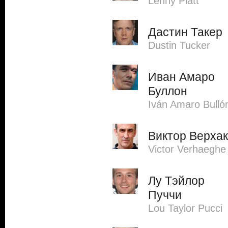
Lenny Platt
Дастин Такер
Dustin Tucker
Иван Амаро
Буллон
Iván Amaro Bulló
Виктор Верхак
Victor Verhaeghe
Лу Тэйлор
Пуччи
Lou Taylor Pucci