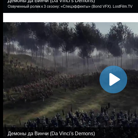
Демоны да Винчи (Da Vinci's Demons)
Озвученный ролик к 3 сезону: «Спецэффекты» (Bond VFX). LostFilm.TV
Демоны да Винчи (Da Vinci's Demons)