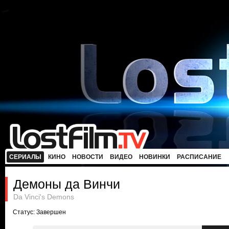
СЕРИАЛЫ
КИНО
НОВОСТИ
ВИДЕО
НОВИНКИ
РАСПИСАНИЕ
Демоны да Винчи
Da Vinci's Demons
Статус: Завершен