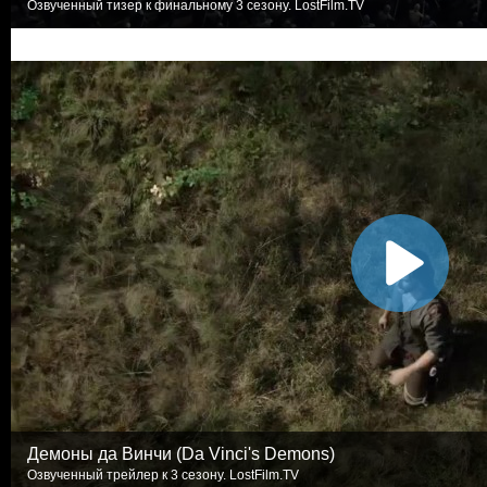
Озвученный тизер к финальному 3 сезону. LostFilm.TV
Демоны да Винчи (Da Vinci's Demons)
Озвученный трейлер к 3 сезону. LostFilm.TV